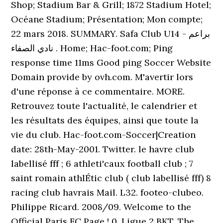
Shop; Stadium Bar & Grill; 1872 Stadium Hotel;
Océane Stadium; Présentation; Mon compte;
22 mars 2018. SUMMARY. Safa Club U14 - براعم
نادي الصفاء . Home; Hac-foot.com; Ping
response time 11ms Good ping Soccer Website
Domain provide by ovh.com. M'avertir lors
d'une réponse à ce commentaire. MORE.
Retrouvez toute l'actualité, le calendrier et
les résultats des équipes, ainsi que toute la
vie du club. Hac-foot.com-Soccer|Creation
date: 28th-May-2001. Twitter. le havre club
labellisé fff ; 6 athleti'caux football club ; 7
saint romain athlÉtic club ( club labellisé fff) 8
racing club havrais Mail. L32. footeo-clubeo.
Philippe Ricard. 2008/09. Welcome to the
Official Paris FC Page ! 0. Ligue 2 BKT. The