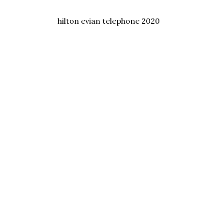
hilton evian telephone 2020