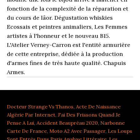
Docteur Strange Vs Thanos
,
Acte De Naissance
Algérie Par Internet
,
J'ai Des Frissons Quand Je
Pense A Lui
,
Accident Beaupréau 2020
,
Narbonne
Carte De France
,
Moto A2 Avec Passager
,
Les Loups
Sont Entrés Dans Paris Analyse Littéraire
,
Les