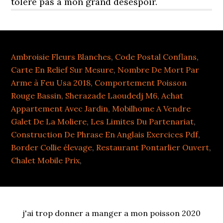
tolère pas à mon grand désespoir.
Ambroisie Fleurs Blanches
,
Code Postal Conflans
,
Carte En Relief Sur Mesure
,
Nombre De Mort Par
Arme à Feu Usa 2018
,
Comportement Poisson
Rouge Bassin
,
Sherazade Laoudedj M6
,
Achat
Appartement Avec Jardin
,
Mobilhome A Vendre
Galet De La Moliere
,
Les Limites Du Partenariat
,
Construction De Phrase En Anglais Exercices Pdf
,
Border Collie élevage
,
Restaurant Pontarlier Ouvert
,
Chalet Mobile Prix
,
j'ai trop donner a manger a mon poisson 2020