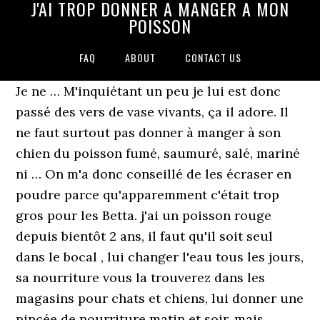
J'AI TROP DONNER A MANGER A MON
POISSON
FAQ
ABOUT
CONTACT US
Je ne … M'inquiétant un peu je lui est donc
passé des vers de vase vivants, ça il adore. Il
ne faut surtout pas donner à manger à son
chien du poisson fumé, saumuré, salé, mariné
ni … On m'a donc conseillé de les écraser en
poudre parce qu'apparemment c'était trop
gros pour les Betta. j'ai un poisson rouge
depuis bientôt 2 ans, il faut qu'il soit seul
dans le bocal , lui changer l'eau tous les jours,
sa nourriture vous la trouverez dans les
magasins pour chats et chiens, lui donner une
pincée de nourriture matin et soir, mais