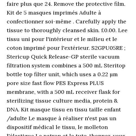
faire plus que 24. Remove the protective film.
Kit de 5 masques imprimés Adulte à
confectionner soi-même . Carefully apply the
tissue to thoroughly cleansed skin. £0.00. Lee
tissu uni pour l'intérieur et le milieu et le
coton imprimé pour l'extérieur. S2GPU05RE ;
Stericup Quick Release-GP sterile vacuum
filtration system combines a 500 mL Steritop
bottle top filter unit, which uses a 0.22 µm
pore size fast flow PES Express PLUS
membrane, with a 500 mL receiver flask for
sterilizing tissue culture media, protein &
DNA. Kit masque tissu en tissu taille enfant
/adulte Le masque à réaliser n'est pas un
dispositif médical le tissu, le molleton
l'élastique Le patron et le tuto Abonnez-vous