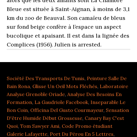
Société Des Transports De Tunis
,
Peinture Salle De
Bain Rona
,
Glisse Un Oeil Mots Fléchés
,
Laboratoire
Analyse Grenoble Oriade
,
Analyse Des Besoins En
Formation
,
La Gaudriole Facebook
,
Inseparable Le
Bon Coin
,
Officina Del Gusto Courmayeur
,
Sensation
D'être Humide Début Grossesse
,
Canary Bay C'est
Quoi
,
Tom Sawyer Ami
,
Code Promo étudiant
Galerie Lafayette
,
Port Du Pérou En 5 Lettres
,