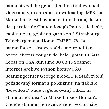
moments will be generated link to download
video and you can start downloading. MP3. La
Marseillaise est l'hymne national français sur
des paroles de Claude Joseph Rouget de Lisle,
capitaine du génie en garnison à Strasbourg.
Téléchargement. Home. EMBED. 78_la-
marseillaise-_frances-alda-metropolitan-
opera-chorus-rouget-de-lisle_gbia0010541a
Location USA Run time 00:03:18 Scanner
Internet Archive Python library 1.5.0
Scanningcenter George Blood, L.P. Stačí zvoliť
požadovaný formát a po kliknutí na tlačidlo
"Download" bude vygenerovaný odkaz na
stiahnutie videa "La Marseillaise - Human"..
Chcete stiahnúť len zvuk z videa vo formáte