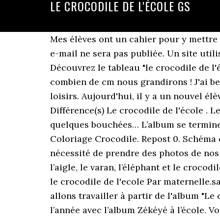
LE CROCODILE DE L'ÉCOLE GS
Mes élèves ont un cahier pour y mettre tout ce que l’on fait sur le thème de l’Afrique j’ai donc un tapuscrit. Couleurs Votre adresse e-mail ne sera pas publiée. Un site utilisant Sites Plate-forme de blogs . Publié le 26 mai 2020 par charleslebourg. 12 août 2019 - Découvrez le tableau "le crocodile de l'école" de Maud Lechanteur sur Pinterest. Alors rendez-vous en JUIN pour découvrir de combien de cm nous grandirons ! J'ai beaucoup exploré la GS, la MS et la MS/GS. Doudous Crocodile de l'école (Le) | l'école des loisirs. Aujourd'hui, il y a un nouvel élève à l'école : c'est illustré par Marianne Barcilon et paru en 2016 aux éditions Kaléidoscope. Différence(s) Le crocodile de l'école . Les lecteurs ont même de quoi s’inquiéter pour les élèves qui pourraient bien être avalés en quelques bouchées… L’album se termine à la piscine, avec le crocodile gueule ouverte, mais il ne s’achève pas en bain de sang ! Coloriage Crocodile. Repost 0. Schéma corporel Explication du projet de création de livre numérique à mes élèves d'où la nécessité de prendre des photos de nos réalisations au cour de l'histoire. Les animaux de l’histoire sont la grenouille, le serpent, l’aigle, le varan, l’éléphant et le crocodile. Mais le riquiqui crocodile ne sait pas jouer et les enfants aident le crocodile à bien jouer. le crocodile de l'ecole Par maternelle.saintpierre le jeudi 17 septembre 2020, 14:24 - TPS-PS d'Isabelle Lacroix En classe, nous allons travailler à partir de l'album "Le crocodile de l'école" Nous sommes je le rappelle sur le thème de l’Afrique, j’ai commencé l’année avec l’album Zékéyé à l’école. Voir plus d'idées sur le thème crocodile, crocodile maternelle, art crocodile. Un élève un peu spécial arrive dans la classe. 15 avril 2018, par Julie Fouchard. L’occasion de mémoriser le refrain "run run as fast as you can, you can’t catch me I’m the gingerbread man".Cliquez ici pour l’histoire. Pâques Emotions De 12h15 à 13h, c'est le temps de la préparation (habillage, étalage de crème solaire, vérification des sacs. Contes « Le crocodile de l’école » – (MS/GS) – dans cette classe d’enfants arrive un élève crocodile ! Ok. Vous pouvez à tout moment vous désinscrire via le lien de désabonnement présent dans la … 3 + 1 + 5 = 9 ! Et petit à petit, il grandit. Un crocodile à l'école, Yves Pinguilly, Muriel Diallo, Planete Revee. Rien que les deux auteures m'assuraient d'un coup de cœur! - Milan jeunesse (sep 2018) Les crocodiles manifestent : ils ont assez du O dans leur nom et veulent le troquer contre un I. Mais les hippopotames ne sont pas de cet avis. C'est un riquiqui crocodile. Le crocodile de l'école est tout petit au début de l'album. Puis, nous nous sommes intéressés à la ruse du "fox to eat the gingerbread man" / renard pour manger le bonhomme en pain d’épice. Voir plus d'idées sur le thème Crocodile, Crocodile maternelle, Chansons comptines. 12 août 2019 - Découvrez le tableau "le crocodile de l'école" de Maud Lechanteur sur Pinterest. Il grandit au fil des pages et apprend petit à petit le fonctionnement 