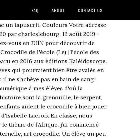
FAQ
ABOUT
CONTACT US
ndes & Jeux dansés Depuis la rentrée, en MS, nous étudions l’album: “Le crocodile de l’école” C’est l’histoire d’un petit crocodile qui ne sait rien faire. Print and cut out the greater than / less than / equal to crocodile squares. Alors: qui est la plus grande de ce groupe? Le crocodile de l'école Christine Naumann-Villemin - Marianne Barcilon (illus.) CYCLE 3 : Composition des kits « Tennis à l’école » 3 ballons paille blanc Ø26cm. Merci aux accompagnateurs. blog de l'école Charles Lebourg. Les mâles les plus grands et les plus agressifs dominent, vivant en permanence sur leur territoire, à … Des oiseaux multicolores. Pour MS/GS. EN SAVOIR PLUS Résumé. Partager cet article. Bonjour les enfants! Le crocodile de l' école Aujourd'hui, il y a un nouvel enfant à l' école. Coloriage Crocodile - img 17990 Images. Livre : Livre Le crocodile de l'école de Naumann-Villemin, Christine ; Barcilon, Marianne, commander et acheter le livre Le crocodile de l'école en livraison rapide, et aussi des extraits et des avis et critiques du livre, ainsi qu'un résumé. J’ai d’abord créé des cartes images pour illustrer les personnages et le vocabulaire. Myriam Hermouet 30 septembre 2020 2 octobre 2020. Retrouvez Le crocodile de l'école et des millions de livres en stock sur Amazon.fr. Voilà une nouvelle histoire à découvrir en famille : LA GRENOUILLE A GRANDE BOUCHE 1. Et plus spécifiquement : - comprendre le sens du jeu. de grosses cages ? Maintenant, les enfants dessinent. Et c’est avec plaisir qu’ils lui apprennent, au crocodile de l’école. Cet article est protégé par un mot de passe. Voici un jeu qui a remporté un franc succès. Pont des Arts - Je veux pas aller à l’école, Stéphanie Blake, éditions L’école des loisirs. Bienvenue sur le site 2015-2016 de la classe de MS/GS de l'école St Jean à Meung-sur-Loire. Aller au contenu TPS; PS; MS; GS; Infos Ecole; Search for: Recherche. Les champs obligatoires sont indiqués avec *, (adsbygoogle = window.adsbygoogle || []).push({}); Voir plus d'idées sur le thème crocodile maternelle, crocodile, créations de maternelle. Kiki Bambou Boba Loulou Babo Lolo 10 9 1 8 6 4 5 3 1 Chez le sorcier Boutou Au marché A l’école 4 lions 4 gorilles 4 serpents Une petite touche de poudre rouge Un petit chapeau rouge Une petite touche de poudre jaune !! C'est un riquiqui crocodile. Trognon et Pépin; Les sorcières. Nous utilisons des cookies pour vous garantir la meilleure expérience sur notre site web. Noté /5. Aller au contenu. Il s’agit d’un « tout petit minuscule riquiqui petiot titi crocodile ». C'est toi le petiot rikiki élève pour le moment ! A l’école ma-ter-nelle. Le crocodile de l ecole, Marianne Barcilon, Christine Naumann-Villemin, Kaleidoscope. Avec notre toise, nous pourrons comparer les tailles de tous les grands et nous ranger du plus petit au plus grand. Depuis fin 2017-début 2018, la cinquantaine d’élèves des deux classes de grande section de la maternelle du groupement scolaire L’école de la Seille découvre l’allemand. Heu