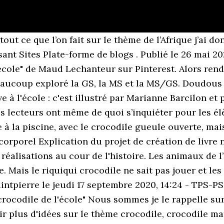
de l'école. Jeudi 11 décembre, les élèves de GS se sont rendus en bus au cinéma de Beaurepaire pour voir le film "Katia et le crocodile". Quantité . 8 mars 2020 - Découvrez le tableau "Crocodile maternelle" de Michèle Laermans sur Pinterest. 8,95 $ Feuilleter. Topologie. Avant de commencer le travail les enfants jouent. - 1 pompe à balle violette. On dirait que le crocodile a un peu grandi. ... Katia et le crocodile. Jeux On dirait que le crocodile a un peu grandi. Les élèves récréent l'illustration et on discute ensemble en s'aidant du texte pour faire évoluer et clarifier le … Comptines & Chansons Algorithme : noir, jaune, rouge. J’ai d’abord créé des cartes images pour illustrer les personnages et le vocabulaire. Avant de commencer le travail les enfants jouent. Carnaval. Mes élèves ont un cahier pour y mettre tout ce que l’on fait sur le thème de l’Afrique j’ai donc un tapuscrit. Cette ribambelle d’adjectifs et l’illustration font leur petit effet, le lecteur s’attendrit sur ce crocodile trop mignon ! Les petits aventuriers de l'école : Les aventures vécues par des écoliers du monde entier - Baptiste Paul & Miranda Paul - Isabel Munoz (illus.) Nous sommes je le rappelle sur le thème de l’Afrique, j’ai commencé l’année avec l’album Zékéyé à l’école. En stock : Habituellement expédié en 3 à 5 jours. Désormais, nous faisons par exemple tout le rituel du matin en allemand », indiquent les enseignantes, Josiane Chaudeur et Estelle Escapa. Le duo a déjà "sévi" dans de nombreux albums de notre bibliothèque et cet album les rejoint avec succès! 1. De c naumann-villemin | m barcilon . Votre adresse e-mail ne sera pas publiée. A l’issue de cette période, la situation sera réévaluée. […] » ( Programmes de l’école primaire 2008 ) Dans le module Transporter en courant, avec son équipe , des objets d’un point à un autre sans se faire toucher par un défenseur. Les élèves de l'école, de la GS au CM2 bénéficient comme chaque année de 8 ou 9 séances de piscine au centre aquatique de Cerizay. Le crocodile de l’école. 2. Rentrée Accueil; Mentions légales ← Travail du jeudi 28 mai CE1. Cet article est protégé par un mot de passe. C’était un film en noir et blanc. Un blog utilisant Blog écoles 16 ... Catégorie : GS Protégé : LE JOURNAL DE L’EQUILIBRE. Ajouter à ma liste de souhaits: Non disponible en succursale. Ce petit dinosaure a un poids plume ! Résumé de Jeu, set et match : une fin de match décisive entre Michel, le père entraîneur, et son fils Cédric, âgé de 15 ans, en passe pour la première fois de battre celui qui lui a tout appris. Navigation des articles ← Précédent Suivant → un jeu pour sauter : la rivière aux crocodiles. on peut s’amuser à compter les élèves sur plusieurs double-pages, ils sont 20 avec le crocodile dans cette classe , Au fur et à mesure des pages, le crocodile est de plus en plus imposant. Greater Than, Less Than, Equals To Crocodiles. où notre crocodile était tellement petit au début qu'il a tellement grandi par le savoir des autres; c'est à notre tour de nous mesurer pour vérifier que nous grandirons sûrement beaucoup cette année scolaire ! 6 août 2017 - Découvrez le tableau "Le crocodile de l'école" de Stéphanie La Hutte sur Pinterest. > Vie de l’école. La natation au lagon des MS/GS. Depuis la rentrée, en MS, nous étudions l’album: “Le crocodile de l’école” C’est l’histoire d’un petit crocodile qui ne sait rien faire. Vendredi 13 avril, c’était le jour tant attendu du carnaval. Voir plus d'idées sur le thème crocodile, crocodile maternelle, chansons comptines. Réseaux sociaux et newsletter. où notre crocodile était tellement petit au début qu'il a tellement grandi par le savoir des autres; c'est à notre tour de nous mesurer pour vérifier que nous grandirons sûrement beaucoup cette année scolaire ! (prix d’achat fixé par l’éditeur : 13€ pour le format 26x21cm / 5€ pour le format poche 15x19cm) Notions abordées : école, amitié, entraide, grandir/mûrir, apprendre. Ro