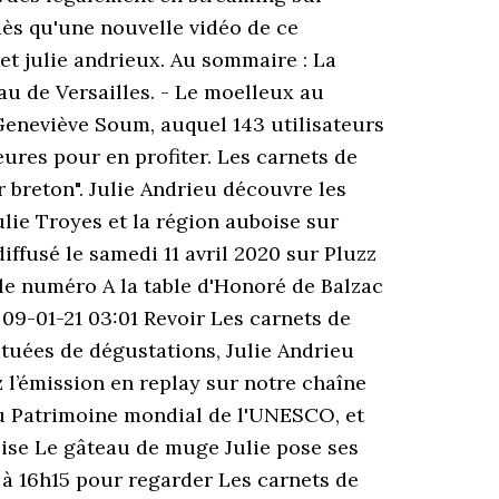
dès qu'une nouvelle vidéo de ce
t julie andrieux. Au sommaire : La
au de Versailles. - Le moelleux au
e Geneviève Soum, auquel 143 utilisateurs
ures pour en profiter. Les carnets de
ar breton". Julie Andrieu découvre les
ulie Troyes et la région auboise sur
iffusé le samedi 11 avril 2020 sur Pluzz
 le numéro A la table d'Honoré de Balzac
 09-01-21 03:01 Revoir Les carnets de
ctuées de dégustations, Julie Andrieu
z l’émission en replay sur notre chaîne
u Patrimoine mondial de l'UNESCO, et
loise Le gâteau de muge Julie pose ses
r à 16h15 pour regarder Les carnets de