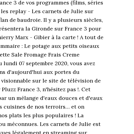
rance 3 de vos programmes (films, séries
 les replay - Les carnets de Julie sur
an de baudroie. Il y a plusieurs siècles,
 présentera la Gironde sur France 3 pour
ierry Marx - Gibier à la carte ! A tout de
ommaire : Le potage aux petits oiseaux
ecette Sale Fromage Frais Creme
u lundi 07 septembre 2020, vous avez
ans d'aujourd'hui aux portes du
visionnable sur le site de télévision de
luzz France 3, n'hésitez pas !. Cet
 par un mélange d'eaux douces et d'eaux
s cuisines de nos terroirs… et on
os plats les plus populaires ! La
 ou méconnues. Les carnets de Julie est
vues légalement en streaming sur