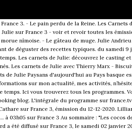
France 3. - Le pain perdu de la Reine. Les Carnets d
e Julie sur France 3 - voir et revoir toutes les émi
e morue nîmoise. - Le gâteau de muge. Julie Andrieu
ant de déguster des recettes typiques. du samedi 9 j
e temps. Les carnets de Julie: découvrez le casting e
s. Les carnets de Julie avec Thierry Marx - Biscuits
ts de Julie Paysans d'aujourd'hui au Pays basque est
nformations sur mon actualité, mes activités, n’hési
 le temps. Ici vous trouverez tous les programmes. V
e cooking blog. L'intégrale du programme sur france.t
Cathare sur France 3, émission du 12-12-2020. Lillia
 ... à 03h05 sur France 3 Au sommaire : "Les cocos d
ord a été diffusé sur France 3, le samedi 02 janvi