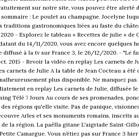
ratuitement sur notre site, vous pouvez être alerté 
 sommaire : Le poulet au champagne. Jocelyne luque
es traditions gastronomiques liées au faste du châte
rs 2020 - Explorez le tableau « Recettes de julie » d
 datant du 14/11/2020, vous avez encore quelques he
re diffusé à la tv sur France 3, le 26/12/2020. - "Le f
ct. 2015 - Revoir la vidéo en replay Les carnets de J
s carnets de Julie A la table de Jean Cocteau a été d
est malheureusement plus disponible. Ne manquez pas
iatement en replay Les carnets de Julie, diffusée le
aming Télé 7 Jours Au cours de ses promenades, pon
 des régions qu'elle visite. Pas de panique, visionne
écouvre Arles et ses monuments romains, inscrits a
 de la région. La paëlla gitane L'aigriade Saint-Gil
a Petite Camargue. Vous n’étiez pas sur France 3 hie