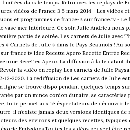
t limitées dans le temps. Retrouvez les replays de F
lleures vidéos de France 3 5 mars 2014 - Les vidéos et
sions et programmes de france-3 sur france.tv - Le fl
ne vase mer intérieure. Ce soir, Julie Andrieu nous
emière partie de soirée. Les carnets de Julie avec Th
s « Carnets de Julie » dans le Pays Beaunois ! Au s
 sur france.tv Idee Recette Apero Recette Entrée R
rine Recettes Apero. La diffusion à la tv datant d
 Revoir la vidéo en replay Les carnets de Julie Pays
12-2020. La rediffusion de Les carnets de Julie est 
n ligne se trouve dispo pendant quelques temps sur P
rranée par un mince cordon dunaire, se caractérise
ce, Julie permet aux téléspectateurs de découvrir le
tre, il n’existe jamais deux versions identiques de n
cteurs des environs et quelques recettes, typiques
égorie Emissions.Toutes les vidéos peuvent être re