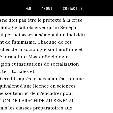
FAQ
ABOUT
CONTACT US
eté et de l’informalité au Sénégal, mais la précarité des travailleuses domestiques est aussi liée aux conceptions courantes de la qualification qui classent le travail domestique dans le secteur informel peu rentable des services aux particuliers. Master de Langue espagnole et civilisations hispaniques Concertation Nationale sur l’Avenir de l’Enseignement Supérieur au Sénégal et du document sur les décisions présidentielles relatives à l’enseignement supérieur et à la recherche. - Aide Afrique vous aide. Pays. Le sociologue tente de comprendre les mécanismes qui régissent les rapports des individus entre eux et plus largement ceux qui président à l'organisation de la société. Georges Balandier (Préfacier) Note moyenne ... elle vit une phase nouvelle de son histoire caractérisée par l'organisation de colloques et la création de départements de Sociologie dans les universités sénégalaises. Elle assure aux étudiants une formation diversifiée et solide en sociologie pour la compréhension des sociétés contemporaines, de leur diversité et de leurs dynamiques, ceci en rapport avec une ouverture à d’autres disciplines des sciences sociales (anthropologie, psychosociologie, … L’objectif de cette licence de sociologie appliquée est de former des sociologues spécialisés dans l’intervention sociale. Dans un second temps, un département de Pscho-sociologie ayant été crée, il dirigea le … Voici l'évolution de cette discipline dans le contexte sénégalais. Découvrez toutes les démarches pour obtenir votre préinscription et partir étudier à l'étranger. Pôle lettres, sciences humaines et de l’ éducation, Spécialiste en suivi et évaluation de projets, Spécialiste en techniques et médiation sociale, Conseiller en entreprises et milieux socioprofessionnels. Chacune de ces filières peut déboucher sur un parcours exceptionnel ! Au Sénégal, il y a un programme d'introduction des langues nationales dans le système scolaire et la vulg . Débouchés. Contenu de la formation Licence 1. Déjà en 2002 le président Abdoulaye Wade disait que le Sénégal n’a pas besoin de sociologue et de philosophe, que les étudiants doivent faire des études rentables pour le pays notamment le droit et les finances. Dans un premier temps, il enseigna la sociologie au département de philosophie dans le cadre du certificat de « Morale et Sociologie » de la licence de philosophie. Sociologie au Sénégal - E-book - PDF. Université Gaston Berger - Saint-Louis du Sénégal. Cela est un signe de désengagement étatique qui décourage le développement de la … Après les indépendances africaines, les autorités politiques considéraient la sociologie com Master d'Anglais. Sociologie au sénégal par Moustapha Tamba aux éditions L'Harmattan. Dans tous les cas, il faut posséder des capacités rédactionnelles, savoir élaborer un plan et organiser une argumentation.Il existe des débouchés à bac + 5 (master, école), dans les secteurs de la