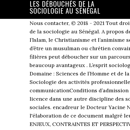
LES DÉBOUCHÉS DE LA
SOCIOLOGIE AU SÉNÉGAL
Nous contacter, © 2018 - 2021 Tout droit réservé. Autrement dit, la crise de l'écrit (du logos) ne doit pas être le prétexte à la crise de la sociologie au Sénégal. A propos de la dynamique inter-religieuse, le professeur de sociologie fait observer qu’au Sénégal, l’Islam, le Christianisme et l’animisme se chevauchent en un certain nombre de points, ce qui permet assez aisément à un individu d’être un musulman ou chrétien convaincu tout en intégrant à sa vie des éléments provenant de l’animisme. Chacune de ces filières peut déboucher sur un parcours exceptionnel ! Il faut également dire que les débouchés de la sociologie sont multiple et beaucoup avantageux . L’esprit sociologique et les métiers ouverts aux sociologues. Intitulé formation : Master Sociologie Domaine : Sciences de l’Homme et de la SociétéMention : SociologieParcours:– Société, religion et institutions de socialisation– Sociologie des activités professionnelles et sportives– Sociologie économique, dynamiques territoriales et communicationConditions d’admission :Posséder une licence en sociologie, c’est-à-dire 180 crédits après le baccalauréat, ou une licence dans une autre discipline des sciences sociales ou un diplôme considéré comme équivalent d’une licence en sciences sociales. encadreur le Docteur Yacine NGOM Sociologue au BAME, pour avoir accepté de me soutenir et de m'encadrer pour l'élaboration de ce document malgré leurs multiples préoccupations; LA COMMERCIALISATION DE L’ARACHIDE AU SENEGAL, ENJEUX, CONTRAINTES ET PERSPECTIVES: UNE ETUDE DANS LE BASSIN ARACHIDIER. Hormis les classes préparatoires aux grandes écoles littéraires et artistiques, toutes ces formations sont disponibles au Sénégal. Les licences générales de langues conviennent aux candidats du Bac L qui ont un très bon niveau en langues. L’obtention de la Licence en sociologie permet d’accéder au Master qui ouvre des perspectives pour les professions suivantes : Plus de 100 offres de bourses étrangères pour tous les pays, Téléchargez GRATUITEMENT toutes les anciennes épreuves du Bac, de 2010 à 2020 (Toutes les séries), Samabac est une plateforme qui vous permet de démystifier le Bfem, le Baccalauréat ainsi que toutes les opportunités qui s’offrent à vous pendant vos études supérieures. Précis, fondé sur une série d’entretiens avec 43 talibés dans 5 refuges pour enfants et 17 écoles coraniques différe… Vous pourrez évoquer ce bilan avec votre conseiller Campus France. "Pour sauver les talibés, l’Etat prévoit amendes et peines de prison pour ceux mettant leurs enfants dans la rue", tweetait Macky Sall, l’actuel président du Sénégal, le 1er juillet 2016, avant de lancer le plan "retrait des enfants des rues". Caractéristiques. Si vous continuez à utiliser ce site, nous supposerons que vous en êtes satisfait. « Sociologie au Sénégal » est le titre de l'ouvrage que le Pr. Lettres et Langues. Lettres et Langues. Les principaux débouchés de cette formation sont les suivants : Consultant; Concepteur de projets; Responsable d’ONG, d’OCB et d’organismes; Spécialiste en suivi et évaluation de projets; Spéc