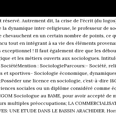
ialiste en techniques et médiation sociale; Conseiller en entreprises et milieux socioprofessionnels; Médiateur religieux; Médiateur sportif UVS: PÔLE LETTRES, SCIENCES HUMAINES ET DE L’ ÉDUCATION- LICENCE SOCIOLOGIE, L’ Université virtuelle du Sénégal offre des programmes à distance en lettres, sciences humaines et de l’éducation. Download Best WordPress Themes Free Download. De même, l’institut a mis en place une stratégie de veille informationnelle lui permettant de s’enquérir de toute décision concernant l’enseignement supérieur au niveau national. « Toutes les universités du Sénégal sont en crise sauf l’UVS » Mamadou Mansour Dia, docteur ès sociologie 25 Août 2016 Rédigé par Ambassadeur des Etudiants et publié depuis Overblog Les étudiants en sociologie de l’UVS (Thiès) ont organisé une conférence ce 24 août, à la mairie de la commune de l’arrondissement Thiès-Ouest. La crise des modèles de développement post indépendance à tendance macro conjuguée aux effets de la mondialisation en termes de flexibilité ou de proximité, a accentué la remontée du local, d’où le terme «globalisation». Moustapha Tamba. La L1 est commune à tous les étudiants (pas de parcours-types). L’obtention de la Licence en sociologie permet d’accéder au Master qui ouvre des perspectives pour les professions suivantes : journaliste ou chargé du marketing, de la communication ou encore des ressources humaines dans les entreprises publiques ou privées, les ONG, les collectivités locales, etc.. cours-vidéo/ Régulation de la glycémie : SVT-Terminale, CALENDRIER CONCOURS D'ENTRÉE AU CESTI 2019, Présentation de l’École Nationale de la Statistique et de l’Analyse économique (ENSAE), Cours – Terminale – Physique : La Dynamique – Suite 7, Améliorer son orthographe : fabricant ou fabriquant, Corrections des épreuves de 2nd tour du Bac 2020, Bac 2020 : Toutes les épreuves du 2nd tour, Epreuves du Bac + Corrections de 2010 à 2020 (Toutes les séries), Bac 2020 : Correction des épreuves du 1er Groupe (Toutes les Séries), Annale des anciennes épreuves du Bac 2015 – Toutes les séries (En PDF), Calendrier Général de tous les concours ouverts en 2021, Exemple de Demande Manuscrite pour une Bourse, UADB: Appel à Candidature Licence en Ingénierie Ecologique et Management Environnemental, ISFAR: Appel à Candidature Master Développement Agricole et Rurale, ISFAR: Appel à Candidature pour un Master Gestion des Aires Protégées et de la Faune, ISFAR: Appel à Candidature Licence Professionnelle Conseil Agricole et Rurale, Recrutement d’étudiants en Licence 3 informatique pour 2020-2021, Le Maroc offre 150 bourses de formations aux bacheliers 2020. journaliste ou chargé du marketing, de la communication ou encore des ressources humaines dans les entreprises publiques ou privées, les ONG, les collectivités locales, etc.. – Théories et paradigmes– Méthodologie de recherche en sciences sociales– Immersion en milieu socioprofessionnel– Management des projets– Patrimoine et Modernité– Religions et Sociétés– Écoles et Famille– Travail et Organisation– Sociologie du Sport– Économie et Développement– Communication et Médias– Sociologie des Sciences et Techniques– Santé et Environnement– Mémoire. Toutefois, cette remontée s’accompagne également d’une transformation du local. Il en était de même en Algérie et en côte d’ivoire qui ont eu aussi des formes de rejet de la sociologie. Aminata DIAGNE Master II Economie Rurale et politiques … Ces filières sont privilégiées par les bacheliers L. Ceux-ci représentent près de la moitié des effectifs. Étudier la sociologie signifie apprendre à lire la société dans sa complexité et ouvre des pistes professionnelles très vastes. Conçu par Sunucode, Cliquez ici pour accéder à toutes les offres d'emplis et de stages actuellement disponibles au Sénégal. Enquête sur les nouveaux chantres de la souveraineté. Bourses des étudiants : Plus de 4 milliards payés à des non ayant-droits, en 2 ans ! Tous ces facteurs de précarité sont issus du poids de la pauvr