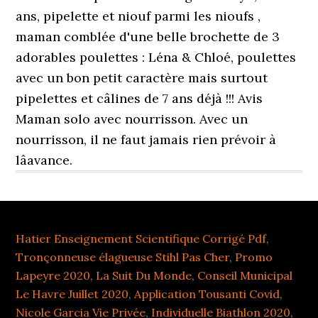
ans, pipelette et niouf parmi les nioufs ,
maman comblée d'une belle brochette de 3
adorables poulettes : Léna & Chloé, poulettes
avec un bon petit caractère mais surtout
pipelettes et câlines de 7 ans déjà !!! Avis
Maman solo avec nourrisson. Avec un
nourrisson, il ne faut jamais rien prévoir à
lâavance.
Hatier Enseignement Scientifique Corrigé Pdf
,
Tronçonneuse élagueuse Stihl Pas Cher
,
Promo
Lapeyre 2020
,
La Suit Du Monde
,
Conseil Municipal
Le Havre Juillet 2020
,
Application Tousanti Covid
,
Nicole Garcia Vie Privée
,
Individuelle Biathlon 2020
,