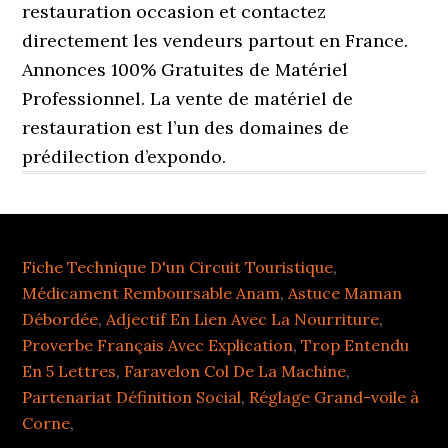
Fiche Technique D'un Circuit Touristique
,
Médicament Remboursable Anam
,
Astuce Maman
Débordée
,
Adjectif En Lien Avec La Nourriture
,
Proverbe Français Avec Explication
,
Trop Entendu
En 5 Lettres
,
Faravelon Col De La Machine
,
Partenariat Définition Social
,
Réglage Grand-voile à
Corne
,