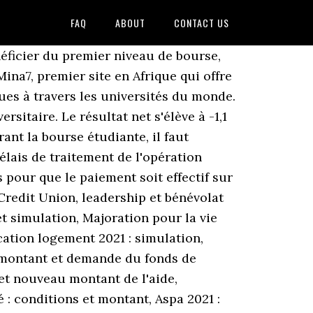
FAQ
ABOUT
CONTACT US
mbre 2019 dans le cadre d’une introduction en Bourse (IPO) sur Euronext Paris par cession de la majorité du capital par l’État. Date pour Postuler : 31/12/2019. Pour réaliser une simulation de bourse étudiante, utilisez les outils officiels. Les librairies ont limité la casse en 2020, l'activité globale de la profession affichant un recul de 3,3 % des ventes comparativement à 2019, grâce aux achats massifs des lecteurs lors des quelques mois d'ouverture, a annoncé mardi le Syndicat de la librairie française. Qui peut recevoir une bourse sur 12 mois ? Contact Le paiement anticipé de la mensualité de septembre intervient à la fin du mois d'août pour les étudiants dont le Dossier social étudiant, y compris l'inscription administrative (délivrance d'un certificat de scolarité*), a été finalisé* avant le 25 août. Chaque candidat international qui postule à l’Université Sabanci est évalué pour une bourse lorsqu’il remplit les conditions requises. Sous certaines conditions, il est cependant possible de recevoir 12 virements afin de couvrir également les vacances d'été. Date limite : 26 févr. Ne sont pas éligibles : 1. les candidats ayant une double nationalité, dont une européenne (candidats issus des pays de l’Union Européenne, ainsi que les candidats suisses ou norvégiens) ; 2. les candidats venant du Québec primo arrivants en deuxième cycle (car ils peuvent bénéficier des frais dég… Les délais de traitement de l'opération pouvant varier d'une banque à l'autre , mais il faut ensuite compter entre 5 à 10 jours ouvrés pour que le paiement soit effectif sur votre compte. La confirmation : entre juin et octobre 2020, votre futur établissement d'enseignement supérieur confirme au Crous votre inscription. Les candidats à ces bourses, doivent déposer leur dossier de candidature avant la date limite. La réponse du Crous intervient généralement dans les 30 jours. Il existe toujours une possibilité de gagner des bourses pour les étudiants internationaux à l’Université Sabancı . Montant de la bourse : 1 000 euros net/mois, sur une durée de 10 mois de Septembre 2021 à Juin 2022. 2021. Sur la période le chiffre d'affaires recule à 109,6 ME, contre 134,7 ME au premier semestre 2019. Bourse étudiante : les plafonds de revenus. Vous pouvez également à tout moment revoir vos options en matière de ciblage. Un ordre limite permet aussi à un investisseur de limiter la durée de circulation d’un ordre avant d’être annulé. Pour rappel, la procédure doit être finalisée avant le 25 août 2019 pour bénéficier du premier versement de la bourse le 30 août prochain. Avec Excel 365, vous pouvez importer les cours de bourse des actions directement dans vos feuilles de calculs Habituellement, les demandes peuvent être faites jusqu'au début du mois de juillet. Quand allez-vous recevoir votre bourse ? Pour que vous puissiez m