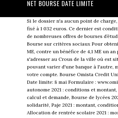
NET BOURSE DATE LIMITE
Si le dossier n'a aucun point de charge, il ne faut pas gagner plus de 33 100 euros pour bénéficier du premier niveau de bourse, fixé à 1 032 euros. Ce dernier est conditionné à l'inscription effective dans l'établissement. Mina7, premier site en Afrique qui offre de nombreuses offres de bourses d’études, positions académiques et conférences scientifiques à travers les universités du monde. Bourse sur critères sociaux Pour obtenir une bourse, tout se joue bien avant la rentrée universitaire. Le résultat net s'élève à -1,1 ME, contre un bénéfice de 4,1 ME un an plus tôt. Pour entrer en contact avec l’organisme gérant la bourse étudiante, il faut s'adresser au Crous de la ville où est situé l'établissement d'enseignement supérieur. Les délais de traitement de l'opération pouvant varier d'une banque à l'autre, mais il faut ensuite compter entre 5 à 10 jours ouvrés pour que le paiement soit effectif sur votre compte. Bourse Omista Credit Union Valeur : 500$ Critères : être membre de Omista Credit Union, leadership et bénévolat Date limite: 8 mai Formulaire : www.omista.ca Allocations familiales 2021 : montant, calcul et simulation, Majoration pour la vie autonome 2021 : conditions et montant, ALS 2021 : montant et conditions d'attribution, Allocation logement 2021 : simulation, calcul et demande, Bourse de lycées 2021 : montant et date de versement, FSL : conditions, montant et demande du fonds de solidarité, Paje 2021 : montant, conditions et simulation, Prime à la conversion : conditions et nouveau montant de l'aide, Allocation de rentrée scolaire 2021 : montants et conditions, Aide à la complémentaire santé : conditions et montant, Aspa 2021 : montant et formulaire de demande, Aide juridictionnelle 2021 : dossier, barème et plafond, Prime rideau 2021 : calcul, montant et imposition, Conduite accompagnée : prix et conditions. a compter de cette date, il faut prévoir entre 5 et 10 jours, selon les délais de traitement de la banque, pour que le paiement soit effectif. La BCS, ou bourse d'enseignement supérieur sur critères sociaux, est attribuée aux étudiants éprouvant des difficultés matérielles ou financières pour réaliser leurs études supérieures. – Déposer le Dossier de demande de Bourse avant la date limite; Bourses du Groupe MIAGE; A – Cycle initial (Niveau Bac +2) Le Groupe MIAGE offre 15 bourses d’étude pour les nouveaux étudiants(es) inscrits(es) à MIAGE Casa pour l’année Académique 2020/2021. Pour que vous puissiez mieux organiser vos dépenses courantes, les Crous organisent le versement des bourses sur critères sociaux « à date ». Une fois sa demande réalisée, le candidat boursier reçoit un numéro de dossier qui lui permet de suivre l'évolution de la procédure. # Student social file, Ministère de l'enseignement supérieur de la recherche et de l'innovation, Aides spécifiques (annuelle ou d'urgence), Aides aux projets culturels et artistiques, Aides au logement et à la caution locative, Logement pour les étudiants internationaux, Le repas au Crous à 1€ pour les boursiers, VIH / SIDA : des pistes pour le dépistage, Parcoursup, CVEC, inscription 