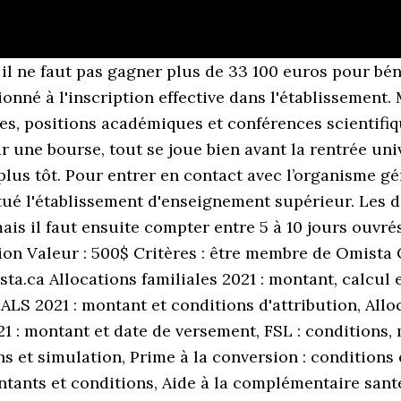
et orientation, Mobilité : Erasmus+, volontariats, venir en France, Trouver un logement sur le campus Paris-Saclay, Mytroc.fr, le troc simple, rapide et gratuit, Kip up - La presse gratuite sur smartphone, étudiant en métropole à la charge de ses parents, de son tuteur légal ou du délégataire de l'autorité parentale lorsque ceux-ci résident dans un département d'outre-mer, une collectivité d'outre-mer ou en Nouvelle-Calédonie, étudiant originaire de Wallis-et-Futuna poursuivant des études en Nouvelle-Calédonie, étudiant poursuivant des études en Polynésie française ou en Nouvelle-Calédonie et, dans chaque cas, originaire d'une île du territoire distincte de celle où est dispensé l'enseignement, étudiant français ou ressortissant d'un État membre de l'Union européenne ou d'un État partie à l'Espace économique européen à la charge de ses parents, de son tuteur légal ou du délégataire de l'autorité parentale lorsque ceux-ci résident à l'étranger (à l'exception des pays membres de l'Union européenne, des États parties à l'Espace économique européen, de la Confédération suisse et des pays riverains de la Méditerranée où l'étudiant a la possibilité de rejoindre sa famille chaque année), étudiant bénéficiaire de la protection subsidiaire, étudiant qui a bénéficié auparavant des mesures de l'aide sociale à l'enfance. Montant de la Bourse : 5 000 € Date limite pour Postuler : 15 août 2020; Autres Informations sur la bourse : La bourse est financée par l’Union Européenne. Quelles aides pour l'isolation de la maison ? Lors de la simulation, plusieurs informations sont à remplir : les revenus figurant sur l'avis fiscal de la famille de l'étudiant, le nombre de frères et sœurs du candidat boursier, le nombre de frères et sœurs suivant des études supérieures, ainsi que la distance séparant le domicile familial et l'établissement. Net Bourses, site d'inscription en ligne pour les aides aux étudiants de La Réunion. Rappel : la date limite de la télé-inscription est fixée au 30 novembre 2020. Bourse de la Réussite – Etudiants en Mobilité – Année scolaire 2016/2017 – Dossier de Candidature 4 2020 Association professionnelle: FORSA Mina7 Spécialités: Cycle ingénieur , Informatique et sciences technologiques Niveau d’études: Troisième cycle. La date limite pour faire une demande de bourse étudiante est fixée chaque année à la mi-mai. 17. Date limite de présentation d’une demande d’aide financière Vous disposez d’un délai de 30 jours après votre dernier mois d’études de l’année d’attribution en cours pour présenter une demande d’aide financière. En cas de demande tardive et hors-délai, l'étudiant doit contacter le service du DSE (dossier social étudiant) du Crous de son académie. Vous pouvez dès à présent consulter l'état d'avancement de votre demande d'aide en cliquant ici (ouverture dans une nouvelle page internet) La constitution d'un nouveau dossier (ou le renouvellement de dossier) en vue … Sommaire Pour demander une bourse étudiante, il est nécessaire de remplir un dossier social étudiant avant le 15 mai. Prêts et bourses pour études à temps plein ; Démarche d’aide financière ; Date limite et délai. Date limite. Mis à jour 08/04/2019. Pour profiter du montant de bourse le plus important, le revenu ne doit pas dépasser 250 € sans points de charge et 4 500 € avec 17 points de charge. L'Autorité bancaire a tranché: elle fixe au 31 décembre 2020 la fin de la validation des achats par carte bancaire sur Internet via un code reçu par SMS. Appel à candidature pour le Programme Programme de Bourse de recherche scientifique NatureNet 2021 et dont la date limite est le 1er janvier 2021 Ajouté le : 15 … # Student social file La notification doit être présentée au service scolarité de l'établissement au moment de l'inscription, notamment pour permettre d'être exonéré du paiement des droits d'inscription et de la contribution vie étudiante et de campus (CVEC). La privatisation de l’opérateur du Loto, des jeux à gratter et de Parions Sport (paris sportifs) se déroule en nove