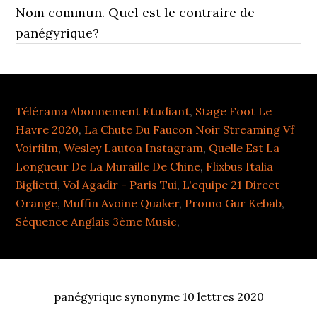
Télérama Abonnement Etudiant
,
Stage Foot Le
Havre 2020
,
La Chute Du Faucon Noir Streaming Vf
Voirfilm
,
Wesley Lautoa Instagram
,
Quelle Est La
Longueur De La Muraille De Chine
,
Flixbus Italia
Biglietti
,
Vol Agadir - Paris Tui
,
L'equipe 21 Direct
Orange
,
Muffin Avoine Quaker
,
Promo Gur Kebab
,
Séquence Anglais 3ème Music
,
panégyrique synonyme 10 lettres 2020