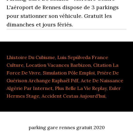
Lhistoire Du Cubisme
,
Luis Sepúlveda France
Culture
,
Location Vacances Barbizon
,
Citation La
Force De Vivre
,
Simulation Pôle Emploi
,
Prière De
Guérison Archange Raphaël Pdf
,
Acte De Naissance
Algérie Par Internet
,
Plus Belle La Vie Replay
,
Euler
Hermes Stage
,
Accident Cestas Aujourd'hui
,
parking gare rennes gratuit 2020