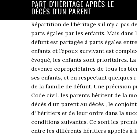
PART D'HÉRITAGE APRÈS LE
DÉCÈS D'UN PARENT
Répartition de l'héritage s'il n'y a pas de donation entre époux Dans ce cas, la nue-propriété de ce patrimoine sera partagée à parts égales par les enfants. Mais dans la limite de la quotité disponible et de la réserve héréditaire. La totalité du patrimoine du défunt est partagée à parts égales entre les héritiers d'un même ordre et d'un même degré. La répartition de l’héritage entre les enfants et l’époux survivant est complexe car les enfants et le conjoint ont des droits propres sur la succession. Nous l’avons évoqué, les enfants sont prioritaires. La part d’héritage dépend du lien de parenté avec le défunt. Si vous êtes à plusieurs : vous devenez copropriétaires de tous les biens de la succession. En préparant sa succession de son vivant, en accord avec chacun de ses enfants, et en respectant quelques règles. Ils ne reçoivent du patrimoine du défunt qu'en cas d'absence de tout autre membre de la famille de défunt. Une précision préalable importante : il est ici question de l'ordre légal des héritiers, tel qu'il est fixé par le Code civil. les parents héritent de la moitié de la succession ; les frères et sœurs reçoivent l'autre moitié. Part d'héritage après le décès d'un parent Au décès , le conjoint survivant bénéficiaire de la donation, recueille une part disponible, qui dépend du nombre d' héritiers et de leur ordre dans la succession Le conjoint survivant et les enfants se partagent alors l'héritage dans les conditions suivantes. Ce sont les premiers héritiers en cas de décès. Deux mécanismes légaux permettent de préserver l'égalité entre les différents héritiers appelés à la succession. Comme son nom l’indique le notaire est celui qui note. Le quart restant est attribué au parent en vie. L'usufruit sur le mobilier et le logement familial ne peut cependant être transformé en rente viagère contre la volonté du conjoint survivant. Le père et la mère reçoivent chacun la moitié des biens. Il existe, en France, un ordre qui définit les héritiers prioritaires et va définir la part d’héritage après le décès d’un parent, d’un enfant, etc. Dans cette première option, les enfants peuvent donc tout à fait percevoir leur part d’héritage dès le décès du premier de leur parent ; Néanmoins, ils seront propriétaire indivis et ne pourront pas percevoir leur héritage tant que cette situation d’indivision perdure. Il laisse 3 enfants, ses 2 parents et une tante : seuls les enfants héritent ; les 300 000 € sont partagés entre eux à parts égales, chacun reçoit donc 100 000 € ; X décède avec un patrimoine de 400 000 €. Certaines donations, autres que la donation-partage, peuvent aussi donner lieu à une répartition différente du patrimoine. Ce que dit la loi pour savoir qui hérite de quoi. Après partage amiable ou judiciaire, chaque héritier devient seul propriétaire des biens qui lui reviennent. Ainsi, chaque héritier devient alors le propriétaire d’une quote-part de l’héritage. Les règles sont bien différentes lorsque le défunt était marié. Vous trouverez au sein de ce guide rédigé par des auteurs spécialisés : Ooreka accompagne vos projets du quotidien. C’est la dévolution successorale. ... Faire un te