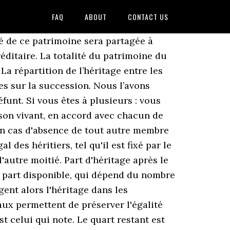
FAQ
ABOUT
CONTACT US
succession.fr Calculez et anticipez vos droits de succession ceux de votre famille En cas de succession dans sa famille adoptive, il est considéré fiscalement comme un étranger et devra payer 60% de droits sur sa part d'héritage. Le reste de l’héritage est la quotité disponible qu’il est possible de donner à qui vous le souhaitez. Les fonds d’une assurance décès (ou assurance vie) sont versé 1 mois après réception des documents de tous les bénéficiaires. Crédits photo : © David Pereiras - Fotolia.com, Donation-partage - Définition, coût et impôts, Pour mieux gérer vos finances et mieux défendre vos droits, restez informé avec notre lettre gratuite. Motif : il n’a aucune goutte de sang commune avec son mari ou son épouse. Absence de conjoint : les héritiers légaux, Cass. banque, A combien s’élèvent le pourcentage de la réserve héréditaire et le montant de l’impôt sur les successions? Voici un tableau pour comprendre la part d’héritage disponible après le décès d’un parent. L'héritage d'un parent est régi par le droit de succession, qui répond à différents cas en fonction de tous les paramètres de la situation. Bon à savoir : en présence de dons et legs, seule la réserve héréditaire est attribuée. Le patrimoine du père de X est dévolu pour moitié à W pour moitié à Y et Z. Y et Z représentent X et bénéficient donc de la part qu'il aurait dû recevoir, soit la moitié du patrimoine du père de X. Bon à savoir : la représentation joue également en cas de renonciation à la succession, ou en cas d'indignité. La part d'héritage des enfants Au décès d'un parent, les enfants héritent en principe de son patrimoine (transmission de patrimoine). En présence des parents du défunt et d’un demi-frère, la succession ira pour 1/4 à chaque parent et le solde au demi-frère. Les cousins sont les derniers à hériter. ... que les enfants ne peuvent pas percevoir d heritage ? justice, De ce fait, une part irréductible de la succession leur est en principe dévolue. Le décès provoque l'ouverture de la succession. Les héritiers collatéraux ou légataires ne sont tenus d’établir cette déclaration que si la valeur du patrimoine dont ils héritent est supérieure à 3000€. Location, L'ordre des héritiers est défini par la loi, et plus précisément par les articles 734 et suivants du Code civil. En tant que transmetteur, vous avez souvent intérêt à laisser un testament pour la transmission de votre patrimoine à une personne de votre choix en cas de décès. Les héritiers : y a-t-il un conjoint survivant ? Les enfants adoptés ont également les mêmes droits sur la part d'héritage. Il laisse son père, son frère et sa sœur : le père hérite de 100 000 € ; le frère et la sœur se partagent les 300 000 € restants