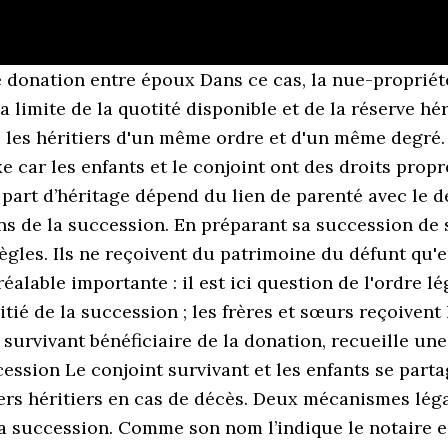
stament pour répartir son patrimoine après son décès df. Les actifs de la succession sont partagés de manière amiable entre les héritiers. Le conjoint survivant et les enfants se partagent alors l'héritage dans les conditions suivantes. À noter : cette manifestation de volonté peut être tacite.En effet, elle peut résulter d’un faisceau de plusieurs éléments. Ses qualités sont d’apporter une preuve devant la justice pour un acte. Chaque branche, maternelle et paternelle, de la famille reçoit la moitié des biens, partagée à parts égales entre les membres (oncles et tantes d'abord, cousins et cousines ensuite). Par ailleurs, si vous êtes héritiers, en l’absence … Elle désigne arbitrairement les bénéficiaires dans l’ordre suivant : le conjoint, le partenaire de Pacs, les enfants ou à défaut, les ascendants. X décède avec un patrimoine de 300 000 €. peut elle vendre la maison ? Elles seront également utilisées sous réserve des options souscrites, à des fins de ciblage publicitaire. La totalité du patrimoine du défunt est partagée à parts égales entre les héritiers d'un même ordre et d'un même degré. Le patrimoine est divisé en deux parts égales : Le parent le plus proche hérite de la part réservée à sa branche. Précision importante : si un frère ou une soeur est décédé, ce sont ses enfants, donc les nièces ou neveux du défunt, qui se partagent sa part. Chacun bénéficie d’une part nommée réserve. Ils se partagent les biens, à égalité avec leurs demi-frères et demi-soeurs. . Si ces biens figurent toujours dans le patrimoine du défunt, les frères et soeurs de ce dernier (ou leurs descendants) en recueillent la moitié. Cette condition est censée être remplie quand le décès de l'adoptant intervient pendant la minorité de l'adopté. Le conjoint survivant peut aussi faire le choix de recevoir un quart du patrimoine du défunt en toute propriété. Après le décès et avant le partage, les biens de la succession sont en indivision : ils appartiennent à tous les héritiers, chacun ayant une quote-part. Pour le calcul des parts de succession, il faut également distinguer la succession : À l'ouverture de la succession, les parents du défunt sont appelés à se manifester : cela fait partie des démarches de décès. De plus, il faut distinguer selon qu’il existe une donation entre époux ou non. Exemple : X décède en laissant sa mère, son grand-père paternel et un oncle du côté de son père. Il est fréquent d’avoir recours au service d’un notaire pour la vente d’une maison après un décès. Succession avec enfants ou frères et sœurs : la règle de la représentation. En l'absence de mariage, les enfants du défunt se partagent à parts égales la totalité des biens du défunt en toute propriété. Comment puis-je faire une donation de mon vivant ou demander un certificat d’héritier? Comment obtenir la part d héritage de la maison après le décès d'un parent ? LA PART D’HÉRITAGE À LAQUELLE VOUS POUVEZ PRÉTENDRE ... comme s’il s’agissait toujours d’un vieux garage. Voici quelques pistes pour vous éclairer sur … Transmission du patrimoine : tout ce qu'il faut savoir. Quelle que soit l’union de laquelle les enfants sont issus, ils ont la qualité d’héritiers réservataires. Il faudra alors tenir compte de ses éventuels parents. Chaque héritier remplit sa propre déclaration et la transmet à l’administration fiscale au plus tard six mois après la date du décès. On parle alors d'indivision successorale. ci-dessous), sa part va à ses « représentants », ses propres enfants ou à défaut à ses petits-enfants. formalités, Héritages: Que prévoit le droit successoral? Il n'est malheureusement pas rare qu'un enfant décède avant son père ou sa mère. L'usufruit du conjoint survivant peut être transformé en rente viagère à la demande d'un des héritiers nu-propriétaires ou de l'usufruitier lui-même. Il se verra modifié si certaines démarches ont été établies par le défunt de son vivant. Bangali Diaby Bangali Diaby Part d'héritage après le décès d'un parent. Le conjoint survivant peut demander à recevoir l'intégralité du patrimoine du défunt en usufruit. https://ma