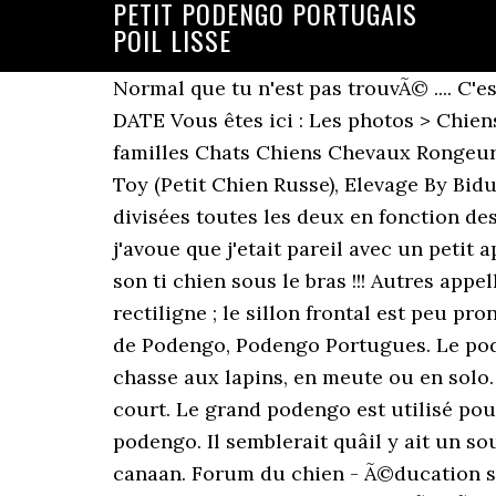
PETIT PODENGO PORTUGAIS
POIL LISSE
Normal que tu n'est pas trouvÃ© .... C'est poden, non non je confirme c'est bien podengo portugais. Disclaimer. ORIGINE: Portugal DATE Vous êtes ici : Les photos > Chiens > Chien de garenne portugais (petit) poil court et lisse Afficher en Diaporama Toutes les familles Chats Chiens Chevaux Rongeurs Oiseaux Autres Reptiles Arthropodes Animaux de la ferme Animaux aquatiques Russkiy Toy (Petit Chien Russe), Elevage By Bidule Actualité du 04/01/2021 sur Chiens-de-France.com. Il existe deux variétés de poil divisées toutes les deux en fonction des trois tailles prévues : le Podengo moyen, le petit et le grand. This video is unavailable. j'avoue que j'etait pareil avec un petit apriori envers les petits chiens ... mais la j'ai mÃªme surpris mon mari a ce promener avec son ti chien sous le bras !!! Autres appellations : Pays / région d'origine (FCI) : Portugal. Le crâne est aplati avec un profil presque rectiligne ; le sillon frontal est peu prononcé et le stop à peine défini. Portugais Podengo Dog Breed (également connu sous le nom de Podengo, Podengo Portugues. Le podengo moyen est le véritable « chien de garenne portugais », puisqu'il est le plus apte à la chasse aux lapins, en meute ou en solo. Le Podengo Portugais existe également avec 2 types de poil : dur et mi-long ou lisse et court. Le grand podengo est utilisé pour la chasse au grand gibier. L'Ã©leveuse ou j'ai pris mon canaan fait Ã©galement du podengo. Il semblerait quâil y ait un souci pour poster? Ãleveuse passionnÃ©e, elle a 3 races : berger australien, podengo et canaan. Forum du chien - Ã©ducation santÃ© alimentation du chien - races et Ã©levage - sports canins - expositions canines, Forum du chien CaniForum :: GÃ©nÃ©ral :: Bric Ã brac canin, Les posteurs les plus actifs de la semaine, -30% sur les baskets Nike React Element 55. qui connait les petits podengo portugais a poil dur ??? Chien de garenne portugais ou Podengo portugais - Podengo Português : fiche signalétique de la race : ... Poil court et lisse c) Petit : Poil long et dur - Poil court et lisse. PODENGO PORTUGUÊS (94) Groupe : n°5 - Chiens de type Spitz et de type primitif. https://www.forum-chien.com/t15244-podengo-portugais?highlight=portugais, petit jardin de ville Ã Quimper (finistÃ¨re sud ). Podengo Moyen: Connu aussi sous le nom de « chien de garenne», son aptitude naturelle pour la chasse aux lapins est bien exploitée; il chasse soit en meute ou en solo. Oui sur ce site ils donne les noms du pays d'origine .... merci merci donc certains connaissent ... Coucou, je connais le podengo petit Ã poil lisse. Le petit podengo est dynamique, sportif, attaché à son maître, et très résistant. N°94 / 05.05.2010 / F CHIEN DE GARENNE PORTUGAIS (Podengo Português) TRADUCTION: Jennifer Mulholland et Raymond Triquet. Trouver les adresses et toutes les coordonnées des élevages de chiens de race Chien de garenne portugais (petit) poil court et lisse proche de chez vous pour acheter votre chiot. lol son tempÃ©rament est tres vif et joueur et elle a ete genial pour les 12 heures de retour en france, cou