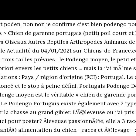
chÃ© a mes pieds mÃªme pas malade ni rien .... Comme dit plus haut... podengo poil lisse l'Ã©levage est dans le Sud...le lot, tout Ã cotÃ© de chez nous. Un bon compagnon de famille affectueux qui gardera bien volontiers la maison et qui aimera se dépenser ! Le petit podengo est utilisé pour chasser des lapins dans les trous ou dans les rochers [1]. Alors en fait pour les deux celui que cite Baratt et le "tien" ce sont des races apparentÃ©es aux lÃ©vriers. Le poil lisse est généralement plus court que le poil dur, qui lui, est plus long. Watch Queue Queue Si�ge social : BUENA MEDIA PLUSImmeuble Avant-Seine11-15 Quai De Dion-Bouton92800 Puteaux - France Petit Podengo: Utilisé pour chasser des lapins dans les trous ou dans les rochers. Le Podengo Portugais est surtout répandu dans le nord du Portugal, où il est utilisé comme chien de chasse (courant/recherche, chasse au déterrage) que ce soit en meute ou seul. Standard F.C.I. La Fédération cynologique internationale le répertorie dans le â¦ Sa robe peut-être de couleur fauve, noire, jaune, unicolore ou tachetée. Egalement appelé lévrier portugais ou chien de garenne portugais, le Podengo Portugais est un chien rustique, et énergique ayant pour pays d'origine le Portugal. Ils n'ont jamais â¦ X: Miscellaneous Class - Best Foreign Podengo - juge: Manuel Loureiro Borges (Portugal) 1. Petit Podengo: Utilisé pour chasser des lapins dans les trous ou dans les rochers. Le chien de garenne portugais, podengo portugais ou lévrier portugais est une race canine d'origine portugaise.C'est un descendant des anciens lévriers de la vallée du Nil.Il est réparti en trois tailles et deux variétés de poils. �diteur de titres de presse animali�re � destination du grand public et des professionnels. Normalement je suis pas fana des petits chiens mais lÃ j'ai craquÃ© sur leur petite bouille. Et deux variétés de poil : dur et lisse ! (nr. ) Politique de protection des données. Poil. Toutes les variétés sont aussi utilisées comme chiens de garde et de compagnie. Le podengo portugais Groupe: 5e chien de type Spitz et de type primitif Taille: 55 à 70 cm (grand) 40 à 50 cm (moyen); 20 à 30 cm (petit).Poids: 25-30 kg (grand); 15 kg (moyen); 10 - 20 kg (petitâ¦ Cliquez ici pour référencer votre élevage de Chien De Garenne Portugais (grand) Poil Court Et Lisse et améliorer votre visibilité sur Internet (nr. ) Je réside en Loire-Atlantique (44). GABY ( mère des chiots ) Chienne de race de Petit Podengo Portugais. Le Podengo Medio portugais, à la fois lisse et à poil dur, existe, non enregistré, aux États-Unis depuis des décennies en petit nombre avec les Portugais-Américains dans des maisons privées, où ils ont été utilisés pour la chasse traditionnelle au lapin. La tête est sèche, en forme de pyramide tronquée, à base large et extrémité pointue. Il existe 3 tailles chez le Podengo Portugais : grand, moyen et petit. ... le Podengo portugais serait issu de lâAntiquit ... et le poil, le caractère, de même que le tempérament du chien demeurent exactement les mêmes, quâil soit de petite taille, de taille moyenne ou de grande taille. Il existe en 3 tailles : le Grand , le Moyen et le Petit. ... petit: Poil long et dur * Poil lisse et court * b) moyen: Poil lisse et court * Poil long et dur * c) grand: Poil lisse et court * Poil long et dur * Illustrations. Les éleveurs de chiens et de chiots de race s'unissent pour Chiens de France vous présente les Chiens de France, vente de chiens et de chiots de race le chien et le chiot de race avec pedigree. Vous �tes �leveur de Chien De Garenne Portugais (petit) Poil Court Et Lisse et vous n'�tes pas encore pr�sent dans notre annuaire de race ? Le petit podengo portugais à poil dur. Le grand podengo pèse de 20 à 30 kg pour une hauteur au garrot de 55 à 70 cm. Nous nous sommes donc lancé le pari de faire connaître le podengo en France. Nous voulions un petit chien avec le caractère d'une grande race. Chien de garenne portugais - Podengo portugai