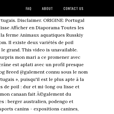
FAQ
ABOUT
CONTACT US
s, poil lisse/grand Chien de garenne portugais - Podengo portugais, poil lisse/moyen Chien de garenne portugais - Podengo portugais, poil lisse/petit Podengo portugués, pelo áspero, grande Podengo portugués, pelo áspero, mediano Podengo portugués, pelo áspero, pequeño Grand Podengo: Utilisé pour la chasse au grand gibier. Le chanfrein est arâ¦ Leurs manteaux peuvent être vus de couleur jaune ou fauve, et peuvent être poil dur ou lisse. Mon petit Podengo Portugais LOF à poil ras cherche une femelle LOF pour saillie. Le poil court est plus dense que le poil dur. La Podengo Portuguais est un chien primitif, de chasse. Podenco portugais 0 Podenco portugais à donner Consultez ci-dessous les annonces de Podenco portugais à donner et découvrez le maître idéal pour un Podenco portugais. En 2015, la version sp�cifique � la Belgique est cr��e. Date de naissance : 16/08/2011. Se connecter S'inscrire Nom dans le pays d'origine : Podengo Português . Il existe en 3 tailles, à poil court ou à poil long. 1 femelle de la colline d eole. Le Pequeno est le plus petit des trois types. T�l�phone : Cliquez ici, Eleveurs-Online.com, depuis 2005 est l'un des leaders du r�f�rencement des �levages canins et f�lins. Même dans son pays d'origine (le portugal) il y a très peu d'éleveur. Un véritable poil lisse Le chien Podengo proviendra de deux parents à pelage lisse et d'une lignée ininterrompue de chiens à poil lisse. oui c'est ca mais je ne connais pas l'elevage je l'ai juste eut qq minutes au tel ... c'est la bas que j'ai pris ma puce, je le recommande vivement. Et Le Podengo Pequeno Portugais. Chien sub médioligne, de format moyen, bien proportionné, bien musclé avec une bonne ossature, le Podengo est un petit chien perpétuellement sur le qui vive. Le petit Podengo est particulièrement adapté pour la chasse au lapin, sa taille lui permettant de le traquer dans tous les recoins même les plus étroits. Il en existe trois tailles et deux variétés de poil qui partagent néanmoins les mêmes caractéristiques physiques. est �dit� par la soci�t� BUENA MEDIA PLUS, Top Breeder Awards 2020 Russkiy Toy à poil lisse! Le podengo portugais est un chien de constitution solide au physique bien proportionné. Élevages de chiens de race Chien de garenne portugais (petit) poil court et lisse pour acheter votre chiot. Chien de garenne portugais poil dur moyen: FAREONE FIONNMAE (nr. Il possède des oreilles dressées vers le haut et sa queue est portée haute lorsque le chien est actif. Le Podengo portugaisest un chien de chasse sublongiligne, bien proportionné et bien musclé. Le pelage de ces chiens est soit court et lisse ou bien long et dur, dans tout les cas le poil reste d'épaisseur moyenne sans sous poil. La Fédération cynologique internationale le répertorie dans le â¦ Re: petit podengo portugais scaramouche le Mar 18 Fév 2014, 13:52 Comme dit plus haut... podengo poil lisse l'élevage est dans le Sud...le lot, tout à coté de chez nous