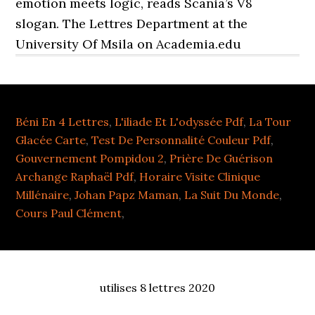
emotion meets logic, reads Scania’s V8
slogan. The Lettres Department at the
University Of Msila on Academia.edu
Béni En 4 Lettres
,
L'iliade Et L'odyssée Pdf
,
La Tour
Glacée Carte
,
Test De Personnalité Couleur Pdf
,
Gouvernement Pompidou 2
,
Prière De Guérison
Archange Raphaël Pdf
,
Horaire Visite Clinique
Millénaire
,
Johan Papz Maman
,
La Suit Du Monde
,
Cours Paul Clément
,
utilises 8 lettres 2020