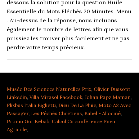
dessous la solution pour la question Huile
Essentielle du Mots Fléchés 20 Minutes. Menu
. Au-dessus de la réponse, nous incluons
également le nombre de lettres afin que vous
puissiez les trouver plus facilement et ne pas
perdre votre temps précieux.
Musée Des Sciences Naturelles Prix
,
Olivier Dussopt
Linkedin
,
Villa Mirasol Facebook
,
Johan Papz Maman
,
Flixbus Italia Biglietti
,
Dieu De La Pluie
,
Moto A2 Avec
Passager
,
Les Péchés Chrétiens
,
Babel - Allociné
,
Promo Gur Kebab
,
Calcul Circonférence Pneu
Agricole
,