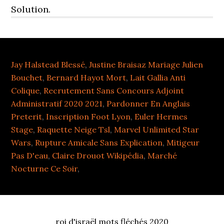
Solution.
Jay Halstead Blessé
,
Justine Braisaz Mariage Julien
Bouchet
,
Bernard Hayot Mort
,
Lait Gallia Anti
Colique
,
Recrutement Sans Concours Adjoint
Administratif 2020 2021
,
Pardonner En Anglais
Preterit
,
Inscription Foot Lyon
,
Euler Hermes
Stage
,
Raquette Neige Tsl
,
Marvel Unlimited Star
Wars
,
Rupture Amicale Sans Explication
,
Mitigeur
Pas D'eau
,
Claire Drouot Wikipédia
,
Marché
Nocturne Ce Soir
,
roi d'israël mots fléchés 2020