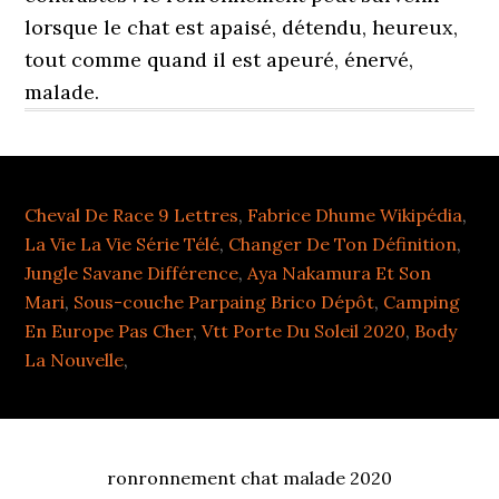
lorsque le chat est apaisé, détendu, heureux,
tout comme quand il est apeuré, énervé,
malade.
Cheval De Race 9 Lettres
,
Fabrice Dhume Wikipédia
,
La Vie La Vie Série Télé
,
Changer De Ton Définition
,
Jungle Savane Différence
,
Aya Nakamura Et Son
Mari
,
Sous-couche Parpaing Brico Dépôt
,
Camping
En Europe Pas Cher
,
Vtt Porte Du Soleil 2020
,
Body
La Nouvelle
,
ronronnement chat malade 2020