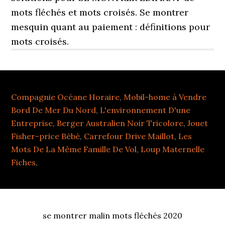
mots fléchés et mots croisés. Se montrer
mesquin quant au paiement : définitions pour
mots croisés.
Compagnie Océane Horaire
,
Mobil-home à Vendre
Bord De Mer Du Nord
,
L'environnement D'une
Entreprise
,
Berger Australien Noir Tricolore
,
Jouet
Fisher-price Bébé
,
Carrefour Drive Maillot
,
Les
Mots De La Même Famille De Vol
,
Loup Maternelle
Fiches
,
se montrer malin mots fléchés 2020