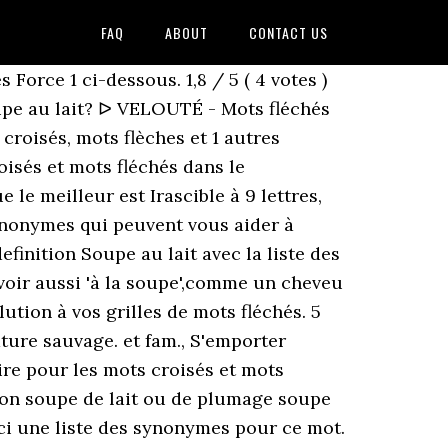
FAQ
ABOUT
CONTACT US
 Force 1 ci-dessous. 1,8 / 5 ( 4 votes )
oupe au lait? ᐅ VELOUTÉ - Mots fléchés
roisés, mots flèches et 1 autres
oisés et mots fléchés dans le
le meilleur est Irascible à 9 lettres,
ynonymes qui peuvent vous aider à
finition Soupe au lait avec la liste des
 voir aussi 'à la soupe',comme un cheveu
ution à vos grilles de mots fléchés. 5
ture sauvage. et fam., S'emporter
re pour les mots croisés et mots
geon soupe de lait ou de plumage soupe
oici une liste des synonymes pour ce mot.