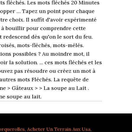
s fléchés. Les mots fléchés 20 Minutes
elopper … Tapez un point pour chaque
tre choix. Il suffit d'avoir expérimenté
t à bouillir pour comprendre cette
t redescend dès qu'on le sort du feu.
roisés, mots-fléchés, mots-mélés.
tions possibles ? Au moindre mot, il
la solution. ... ces mots fléchés et les
pouvez pas résoudre ou créez un mot à
d'autres mots Fléchés. La requête de
ine > Gâteaux > > La soupe au Lait .
e soupe au lait.
orquerolles
,
Acheter Un Terrain Aux Usa
,