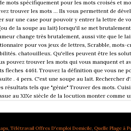
de mots spécifiquement pour les mots croisés et mot
vez trouver les mots … Ils vous permettent de dév
er sur une case pour pouvoir y entrer la lettre de vo
(ou de la soupe au lait) lorsqu'il se met brutalemen
meur change très brutalement, aussi vite que le lai
tionnaire pour vos jeux de lettres, Scrabble, mots-c
ibilités. chatouilleux. Qu'elles peuvent être les solu
 pouvez trouver les mots qui vous manquent et avoir 
ts fleches 4461. Trouvez la définition que vous ne 
 suite . 4 pers. C'est une soupe au lait. Rechercher 
des résultats tels que "génie" Trouver des mots. Cuis
issue au XIXe siècle de la locution monter comme un
Maps
,
Télétravail Offres D'emploi Domicile
,
Quelle Plage à P