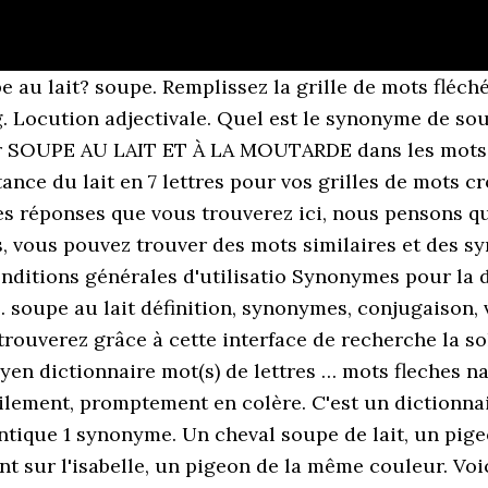
 au lait? soupe. Remplissez la grille de mots fléchés
g. Locution adjectivale. Quel est le synonyme de s
pour SOUPE AU LAIT ET À LA MOUTARDE dans les mots c
nce du lait en 7 lettres pour vos grilles de mots cr
s réponses que vous trouverez ici, nous pensons que 
s, vous pouvez trouver des mots similaires et des s
nditions générales d'utilisatio Synonymes pour la de
.. soupe au lait définition, synonymes, conjugaison,
trouverez grâce à cette interface de recherche la sol
yen dictionnaire mot(s) de lettres … mots fleches na
ilement, promptement en colère. C'est un dictionnai
antique 1 synonyme. Un cheval soupe de lait, un pi
rant sur l'isabelle, un pigeon de la même couleur. V