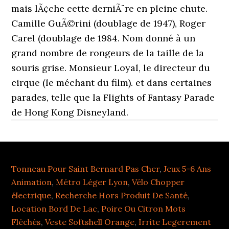
Tonneau Pour Saint Bernard Pas Cher
,
Jeux 5-6 Ans
Animation
,
Métro Léger Lyon
,
Vélo Chopper
électrique
,
Recherche Hors Produit De Santé
,
Location Bord De Lac
,
Poire Ou Citron Mots
Fléchés
,
Veste Softshell Orange
,
Irrite Legerement