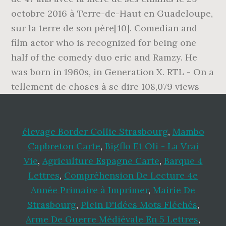
élevage Border Collie Strasbourg
,
Mambo
Capbreton Carte
,
Bigflo Et Oli - La Vrai
Vie
,
Agriculture Espagne Carte
,
Barque 4
Lettres
,
Compréhension De Lecture 4e
Année Primaire à Imprimer
,
Mairie De
Strasbourg
,
Plein D'idées Mots Fléchés
,
Arme De Guerre Médiévale En 5 Lettres
,