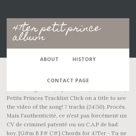
Main
47ter petit prince
navigation
album
ABOUT
HISTORY
Bang. 47ter; 47ter; Biography 47ter; Pictures
CONTACT PAGE
47ter ; Songs 47ter; Lyrics 47ter; Videos 47ter;
Petits Princes Tracklist Click on a title to see
the video of the song! 7 tracks (24:50). Procès.
Mais l'authenticité, ce n'est pas forcément un
CV de criminel patenté ou un C.A.P de bad
boy. [G#m B F# C#] Chords for 47Ter - Tu ne