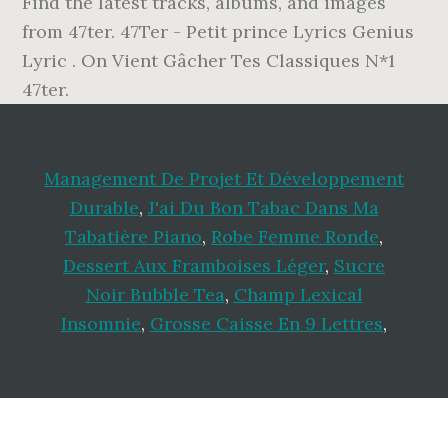
Find the latest tracks, albums, and images
from 47ter. 47Ter - Petit prince Lyrics Genius
Lyric . On Vient Gâcher Tes Classiques N*1
47ter.
Management De Projet Et Développement
Durable
,
J'ai Du Bon Tabac Dans Ma
Tabatière Piano
,
Robe Femme Ronde
,
Dessert Aux Framboises Léger
,
Sucre
Noir Bubble Tea
,
Champ Lexical
Insomnie
,
Grosse Caisse En 9 Lettres
,
Footer