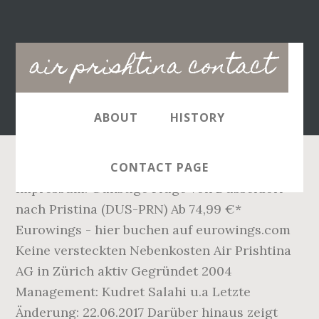
Main
air prishtina contact
navigation
ABOUT
HISTORY
CONTACT PAGE
Impressum. Günstige Flüge von Düsseldorf
nach Pristina (DUS-PRN) Ab 74,99 €*
Eurowings - hier buchen auf eurowings.com
Keine versteckten Nebenkosten Air Prishtina
AG in Zürich aktiv Gegründet 2004
Management: Kudret Salahi u.a Letzte
Änderung: 22.06.2017 Darüber hinaus zeigt