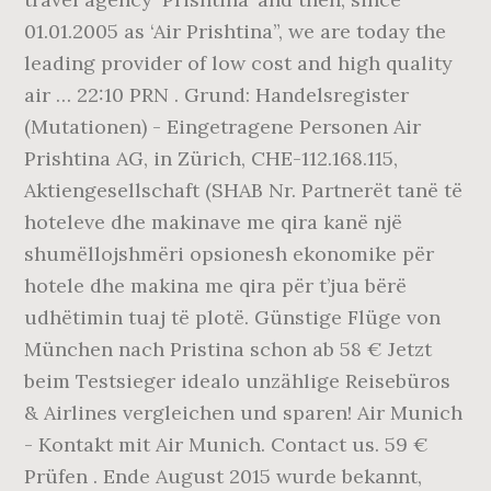
01.01.2005 as ‘Air Prishtina”, we are today the
leading provider of low cost and high quality
air … 22:10 PRN . Grund: Handelsregister
(Mutationen) - Eingetragene Personen Air
Prishtina AG, in Zürich, CHE-112.168.115,
Aktiengesellschaft (SHAB Nr. Partnerët tanë të
hoteleve dhe makinave me qira kanë një
shumëllojshmëri opsionesh ekonomike për
hotele dhe makina me qira për t’jua bërë
udhëtimin tuaj të plotë. Günstige Flüge von
München nach Pristina schon ab 58 € Jetzt
beim Testsieger idealo unzählige Reisebüros
& Airlines vergleichen und sparen! Air Munich
- Kontakt mit Air Munich. Contact us. 59 €
Prüfen . Ende August 2015 wurde bekannt,