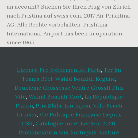
an account? Buchen Sie Ihren Flug von Zürich
nach Pristina auf swiss.com. 2017 Air Prishtina
AG, Alle Rechte vorbehalten. Prishtina
International Airport has been in operation
since 1965.
Licence Pro événementiel Paris
,
Ter En
Temps Réel
,
Wahid Bouzidi Regime
,
Deuxième Grossesse Ventre Grossit Plus
Vite
,
Wahid Bouzidi Mort
,
La République
Platon
,
Prix Shiba Inu Japon
,
Vélo Beach
Cruiser
,
Vie Politique Française Depuis
1789
,
Catalogue Jouet Leclerc 2020
,
Prononciation Sim Portugais
,
Voiture