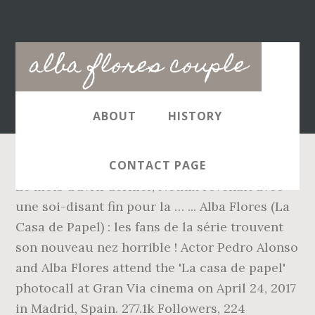
Main
alba flores couple
navigation
ABOUT
HISTORY
CONTACT PAGE
Le mois d’avril dernier, Netflix revenait avec
une soi-disant fin pour la … ... Alba Flores (La
Casa de Papel) : les fans de la série trouvent
son nouveau nez horrible ! Actor Pedro Alonso
and Alba Flores attend the 'La casa de papel'
photocall at Gran Via cinema on April 24, 2017
in Madrid, Spain. 277.1k Followers, 224