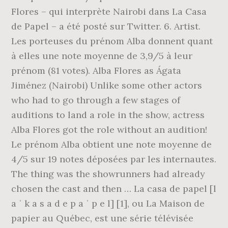
Flores – qui interprète Nairobi dans La Casa
de Papel – a été posté sur Twitter. 6. Artist.
Les porteuses du prénom Alba donnent quant
à elles une note moyenne de 3,9/5 à leur
prénom (81 votes). Alba Flores as Ágata
Jiménez (Nairobi) Unlike some other actors
who had to go through a few stages of
auditions to land a role in the show, actress
Alba Flores got the role without an audition!
Le prénom Alba obtient une note moyenne de
4/5 sur 19 notes déposées par les internautes.
The thing was the showrunners had already
chosen the cast and then … La casa de papel [l
a ˈ k a s a d e p a ˈ p e l] [1], ou La Maison de
papier au Québec, est une série télévisée