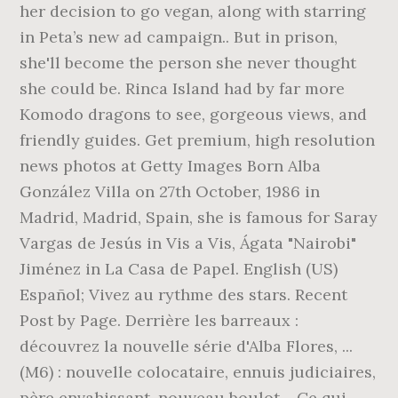
her decision to go vegan, along with starring
in Peta’s new ad campaign.. But in prison,
she'll become the person she never thought
she could be. Rinca Island had by far more
Komodo dragons to see, gorgeous views, and
friendly guides. Get premium, high resolution
news photos at Getty Images Born Alba
González Villa on 27th October, 1986 in
Madrid, Madrid, Spain, she is famous for Saray
Vargas de Jesús in Vis a Vis, Ágata "Nairobi"
Jiménez in La Casa de Papel. English (US)
Español; Vivez au rythme des stars. Recent
Post by Page. Derrière les barreaux :
découvrez la nouvelle série d'Alba Flores, ...
(M6) : nouvelle colocataire, ennuis judiciaires,
père envahissant, nouveau boulot… Ce qui