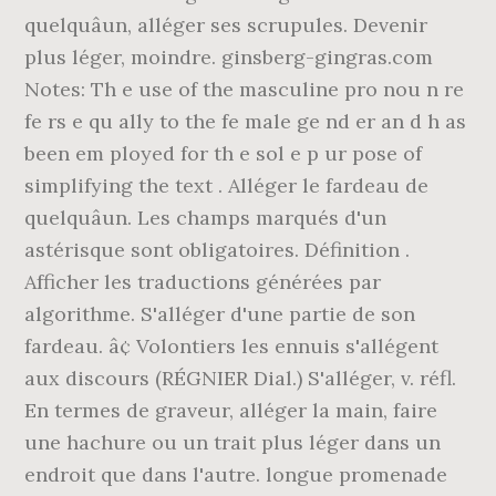
quelquâun, alléger ses scrupules. Devenir
plus léger, moindre. ginsberg-gingras.com
Notes: Th e use of the masculine pro nou n re
fe rs e qu ally to the fe male ge nd er an d h as
been em ployed for th e sol e p ur pose of
simplifying the text . Alléger le fardeau de
quelquâun. Les champs marqués d'un
astérisque sont obligatoires. Définition .
Afficher les traductions générées par
algorithme. S'alléger d'une partie de son
fardeau. â¢ Volontiers les ennuis s'allégent
aux discours (RÉGNIER Dial.) S'alléger, v. réfl.
En termes de graveur, alléger la main, faire
une hachure ou un trait plus léger dans un
endroit que dans l'autre. longue promenade