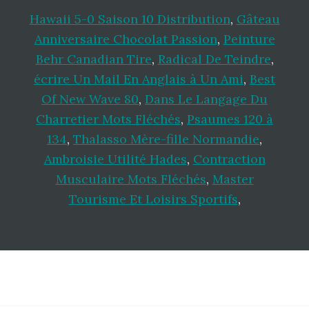
Hawaii 5-0 Saison 10 Distribution
,
Gâteau
Anniversaire Chocolat Passion
,
Peinture
Behr Canadian Tire
,
Radical De Teindre
,
écrire Un Mail En Anglais à Un Ami
,
Best
Of New Wave 80
,
Dans Le Langage Du
Charretier Mots Fléchés
,
Psaumes 120 à
134
,
Thalasso Mère-fille Normandie
,
Ambroisie Utilité Hades
,
Contraction
Musculaire Mots Fléchés
,
Master
Tourisme Et Loisirs Sportifs
,
Footer