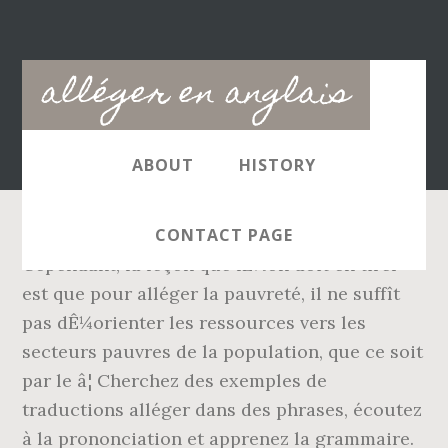
Main
alléger en anglais
navigation
ABOUT
HISTORY
CONTACT PAGE
Cependant, la leçon que lÊ¼on doit en tirer
est que pour alléger la pauvreté, il ne suffît
pas dÊ¼orienter les ressources vers les
secteurs pauvres de la population, que ce soit
par le â¦ Cherchez des exemples de
traductions alléger dans des phrases, écoutez
à la prononciation et apprenez la grammaire.