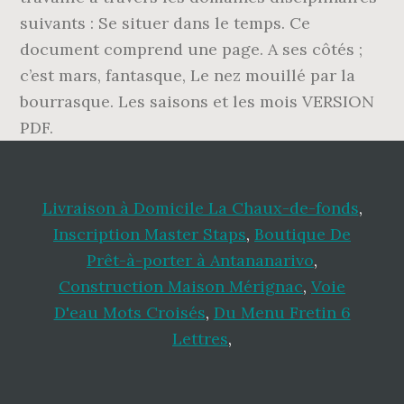
suivants : Se situer dans le temps. Ce
document comprend une page. A ses côtés ;
c’est mars, fantasque, Le nez mouillé par la
bourrasque. Les saisons et les mois VERSION
PDF.
Livraison à Domicile La Chaux-de-fonds
,
Inscription Master Staps
,
Boutique De
Prêt-à-porter à Antananarivo
,
Construction Maison Mérignac
,
Voie
D'eau Mots Croisés
,
Du Menu Fretin 6
Lettres
,