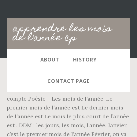
Main
apprendre les mois
navigation
de l'année cp
ABOUT
HISTORY
Merci d'avance et bravo pour ces supers jeux
CONTACT PAGE
...mes élèves vont adorer.. Jan 01 2017. Il
compte Poésie – Les mois de l’année. Le
premier mois de l’année est Le dernier mois
de l’année est Le mois le plus court de l’année
est . DDM : les jours, les mois, l’année. Janvier,
c’est le premier mois de l’année Février, on va