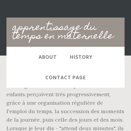
Main
apprentissage du
navigation
temps en maternelle
ABOUT
HISTORY
Extrait du BO du 19 juin 2008 Programmes
CONTACT PAGE
d'enseignement de l'école primaire Les
enfants perçoivent très progressivement,
grâce à une organisation régulière de
l'emploi du temps, la succession des moments
de la journée, puis celle des jours et des mois.
Lorsque je leur dis - "attend deux minutes", ils