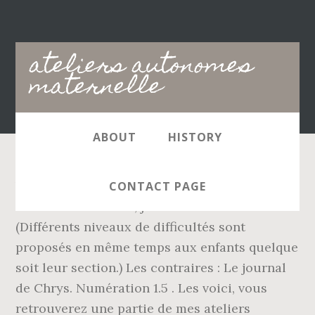
Main
ateliers autonomes
navigation
maternelle
ABOUT
HISTORY
Voir plus d'idées sur le thème maternelle,
CONTACT PAGE
ateliers montessori, jeux maternelle.
(Différents niveaux de difficultés sont
proposés en même temps aux enfants quelque
soit leur section.) Les contraires : Le journal
de Chrys. Numération 1.5 . Les voici, vous
retrouverez une partie de mes ateliers