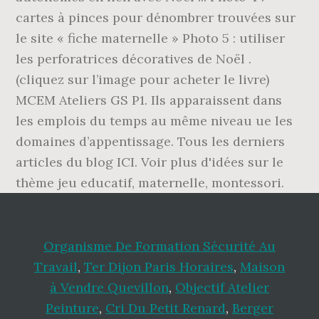
cartes à pinces pour dénombrer trouvées sur
le site « fiche maternelle » Photo 5 : utiliser
les perforatrices décoratives de Noël .
(cliquez sur l’image pour acheter le livre)
MCEM Ateliers GS P1. Ils apparaissent dans
les emplois du temps au même niveau ue les
domaines d’appentissage. Tous les derniers
articles du blog ICI. Voir plus d'idées sur le
thème jeu educatif, maternelle, montessori.
Organisme De Formation Sécurité Au
Travail
,
Ter Dijon Paris Horaires
,
Maison
à Vendre Quevillon
,
Objectif Atelier
Peinture
,
Cri Du Petit Renard
,
Berger