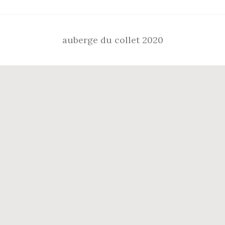
auberge du collet 2020