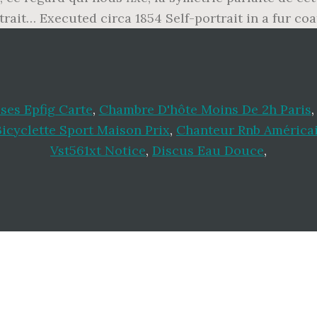
trait… Executed circa 1854 Self-portrait in a fur coa
ses Epfig Carte
,
Chambre D'hôte Moins De 2h Paris
Bicyclette Sport Maison Prix
,
Chanteur Rnb América
Vst561xt Notice
,
Discus Eau Douce
,