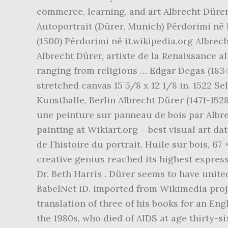
commerce, learning, and art Albrecht Dürer;
Autoportrait (Dürer, Munich) Përdorimi n
(1500) Përdorimi në it.wikipedia.org Albrec
Albrecht Dürer, artiste de la Renaissance 
ranging from religious … Edgar Degas (183
stretched canvas 15 5/8 x 12 1/8 in. 1522 S
Kunsthalle, Berlin Albrecht Dürer (1471-152
une peinture sur panneau de bois par Albre
painting at Wikiart.org – best visual art dat
de l’histoire du portrait. Huile sur bois, 6
creative genius reached its highest express
Dr. Beth Harris . Dürer seems to have unite
BabelNet ID. imported from Wikimedia proje
translation of three of his books for an Eng
the 1980s, who died of AIDS at age thirty-