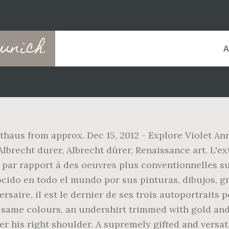
unich
thaus from approx. Dec 15, 2012 - Explore Violet Ann
Albrecht durer, Albrecht dürer, Renaissance art. L'
 par rapport à des oeuvres plus conventionnelles su
do en todo el mundo por sus pinturas, dibujos, gra
rsaire, il est le dernier de ses trois autoportraits 
e same colours, an undershirt trimmed with gold and 
er his right shoulder. A supremely gifted and versa