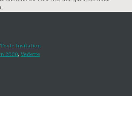
t.
,
Texte Invitation
in 2000
,
Vedette