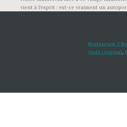
vient à l’esprit : est-ce vraiment un autopor
Restaurant 3 Ro
Noël Original
,
Footer