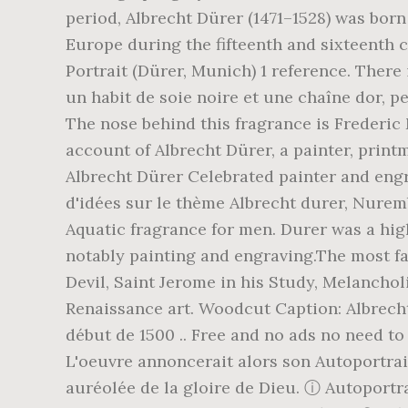
period, Albrecht Dürer (1471–1528) was born
Europe during the fifteenth and sixteenth ce
Portrait (Dürer, Munich) 1 reference. There 
un habit de soie noire et une chaîne dor, p
The nose behind this fragrance is Frederic
account of Albrecht Dürer, a painter, prin
Albrecht Dürer Celebrated painter and engra
d'idées sur le thème Albrecht durer, Nuremb
Aquatic fragrance for men. Durer was a high
notably painting and engraving.The most fa
Devil, Saint Jerome in his Study, Melancho
Renaissance art. Woodcut Caption: Albrecht 
début de 1500 .. Free and no ads no need to
L'oeuvre annoncerait alors son Autoportrai
auréolée de la gloire de Dieu. ⓘ Autoportrai