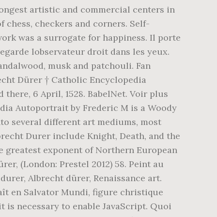
rongest artistic and commercial centers in
of chess, checkers and corners. Self-
work was a surrogate for happiness. Il porte
regarde lobservateur droit dans les yeux.
 sandalwood, musk and patchouli. Fan
recht Dürer † Catholic Encyclopedia
there, 6 April, 1528. BabelNet. Voir plus
edia Autoportrait by Frederic M is a Woody
nto several different art mediums, most
recht Durer include Knight, Death, and the
the greatest exponent of Northern European
rer, (London: Prestel 2012) 58. Peint au
durer, Albrecht dürer, Renaissance art.
ît en Salvator Mundi, figure christique
 it is necessary to enable JavaScript. Quoi