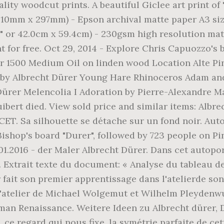
uality woodcut prints. A beautiful Giclee art print o
or 210mm x 297mm) - Epson archival matte paper A3 siz
3.39" or 42.0cm x 59.4cm) - 230gsm high resolution
t for free. Oct 29, 2014 - Explore Chris Capuozzo's 
Year 1500 Medium Oil on linden wood Location Alte P
gs by Albrecht Dürer Young Hare Rhinoceros Adam an
 Dürer Melencolia I Adoration by Pierre-Alexandre 
ibert died. View sold price and similar items: Albre
CET. Sa silhouette se détache sur un fond noir. Aut
Bishop's board "Durer", followed by 723 people on Pi
.01.2016 - der Maler Albrecht Dürer. Dans cet autopo
. Extrait texte du document: « Analyse du tableau d
er fait son premier apprentissage dans l'atelierde so
 l'atelier de Michael Wolgemut et Wilhelm Pleydenwu
man Renaissance. Weitere Ideen zu Albrecht dürer, D
, ce regard qui nous fixe, la symétrie parfaite de c