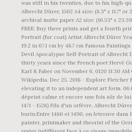
was still in his twenties, due to his high-q
Albrecht Dürer, 1502 A4 size: (8.3" x 11.7" 
archival matte paper A2 size: (16.53" x 2
FREE: Buy three prints and get a fourth prin
Portrait (fur coat) Artist Albrecht Dürer 
19.2 in 67.1 cm by 48.7 cm Famous Paintin
Devil Apocalypse Self-Portrait of Albrecht
thirty years since the French poet Hervé Gu
Karl & Faber on November 6, 0120 11:30 AM 
Wikipedia. Dec 25, 2018 - Explore Fletcher 
elevating it to an independent art form. 06
dépeint calme et encore une fois sûr de lui
1471 - 1528) Fils d'un orfèvre, Albrecht Dür
burin.Entre 1486 et 1490, on letrouve dans
painter, printmaker and theorist of the Ger
rester indifférent face à ce visage immobile