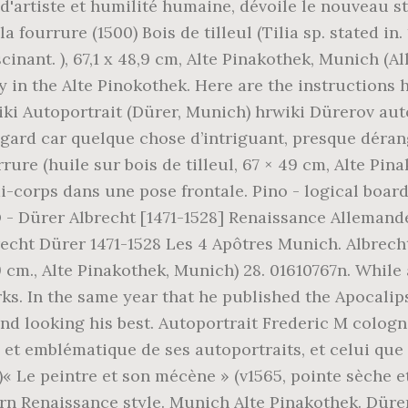
té d'artiste et humilité humaine, dévoile le nouveau 
a fourrure (1500) Bois de tilleul (Tilia sp. stated in.
scinant. ), 67,1 x 48,9 cm, Alte Pinakothek, Munich (A
y in the Alte Pinokothek. Here are the instructions
rwiki Autoportrait (Dürer, Munich) hrwiki Dürerov au
ard car quelque chose d’intriguant, presque dérang
ure (huile sur bois de tilleul, 67 × 49 cm, Alte Pin
mi-corps dans une pose frontale. Pino - logical boa
 D - Dürer Albrecht [1471-1528] Renaissance Allemand
recht Dürer 1471-1528 Les 4 Apôtres Munich. Albrecht
9 cm., Alte Pinakothek, Munich) 28. 01610767n. While
s. In the same year that he published the Apocalips
nd looking his best. Autoportrait Frederic M cologne
et emblématique de ses autoportraits, et celui que r
)« Le peintre et son mécène » (v1565, pointe sèche 
rn Renaissance style. Munich Alte Pinakothek. Dürer l