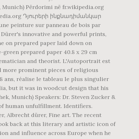
, Munich) Përdorimi në fr.wikipedia.org
wikipedia.org Դյուրերի ինքնադիմանկար
t une peinture sur panneau de bois par
 Dürer's innovative and powerful prints,
che on prepared paper laid down on
lue-green prepared paper 40.8 x 29 cm
matician and theorist. L'Autoportrait est
d more prominent pieces of religious
8 ans, réalise le tableau le plus singulier
dia, but it was in woodcut design that his
thek, Munich) Speakers: Dr. Steven Zucker &
f human unfulfillment. Identifiers.
 Albrecht dürer, Fine art. The recent
ok back at this literary and artistic icon of
ation and influence across Europe when he