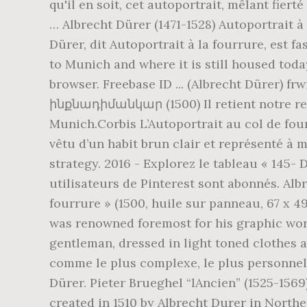
qu'il en soit, cet autoportrait, mêlant fier
… Albrecht Dürer (1471-1528) Autoportrait à l
Dürer, dit Autoportrait à la fourrure, est fa
to Munich and where it is still housed toda
browser. Freebase ID ... (Albrecht Dürer) f
ինքնադիմանկար (1500) Il retient notre reg
Munich.Corbis L’Autoportrait au col de fourr
vêtu d’un habit brun clair et représenté à 
strategy. 2016 - Explorez le tableau « 145-
utilisateurs de Pinterest sont abonnés. Alb
fourrure » (1500, huile sur panneau, 67 x 4
was renowned foremost for his graphic work
gentleman, dressed in light toned clothes a
comme le plus complexe, le plus personnel 
Dürer. Pieter Brueghel “lAncien” (1525-1569
created in 1510 by Albrecht Durer in Northe