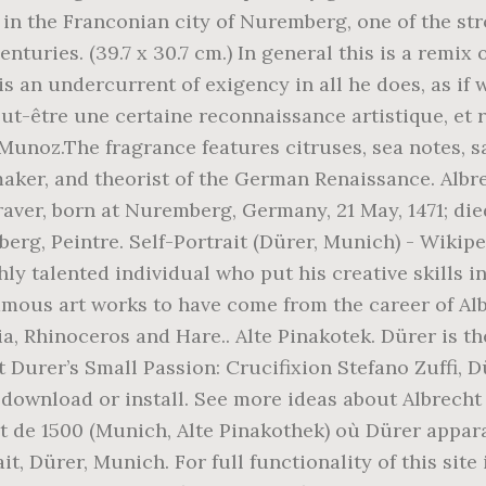
 in the Franconian city of Nuremberg, one of the st
nturies. (39.7 x 30.7 cm.) In general this is a remix 
is an undercurrent of exigency in all he does, as if 
eut-être une certaine reconnaissance artistique, et 
 Munoz.The fragrance features citruses, sea notes,
tmaker, and theorist of the German Renaissance. Alb
ver, born at Nuremberg, Germany, 21 May, 1471; died 
erg, Peintre. Self-Portrait (Dürer, Munich) - Wikip
ly talented individual who put his creative skills i
mous art works to have come from the career of Alb
lia, Rhinoceros and Hare.. Alte Pinakotek. Dürer is 
Durer’s Small Passion: Crucifixion Stefano Zuffi, Dü
 download or install. See more ideas about Albrecht 
t de 1500 (Munich, Alte Pinakothek) où Dürer appara
t, Dürer, Munich. For full functionality of this site