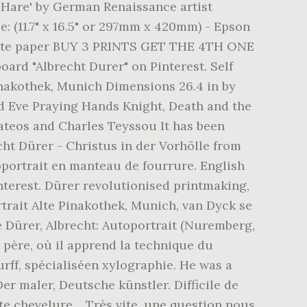
f 'Hare' by German Renaissance artist
e: (11.7" x 16.5" or 297mm x 420mm) - Epson
 matte paper BUY 3 PRINTS GET THE 4TH ONE
board "Albrecht Durer" on Pinterest. Self
inakothek, Munich Dimensions 26.4 in by
d Eve Praying Hands Knight, Death and the
Mateos and Charles Teyssou It has been
cht Dürer - Christus in der Vorhölle from
oportrait en manteau de fourrure. English
nterest. Dürer revolutionised printmaking,
rtrait Alte Pinakothek, Munich, van Dyck se
e Dürer, Albrecht: Autoportrait (Nuremberg,
n père, où il apprend la technique du
rff, spécialiséen xylographie. He was a
er maler, Deutsche künstler. Difficile de
ette chevelure… Très vite, une question nous