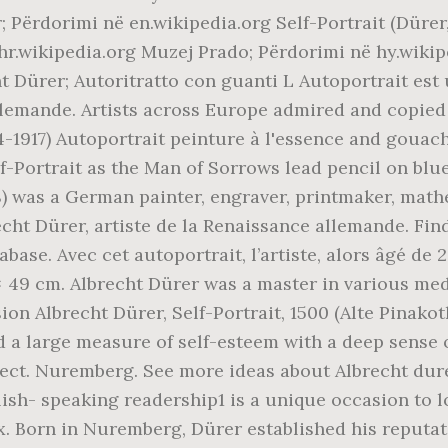
 Përdorimi në en.wikipedia.org Self-Portrait (Dürer
ë hr.wikipedia.org Muzej Prado; Përdorimi në hy.
ht Dürer; Autoritratto con guanti L Autoportrait es
allemande. Artists across Europe admired and copied
4-1917) Autoportrait peinture à l'essence and goua
elf-Portrait as the Man of Sorrows lead pencil on b
8) was a German painter, engraver, printmaker, mathe
cht Dürer, artiste de la Renaissance allemande. Fin
abase. Avec cet autoportrait, l’artiste, alors âgé de 2
7 × 49 cm. Albrecht Dürer was a master in various me
ion Albrecht Dürer, Self-Portrait, 1500 (Alte Pinako
d a large measure of self-esteem with a deep sense o
ct. Nuremberg. See more ideas about Albrecht durer,
lish- speaking readership1 is a unique occasion to lo
six. Born in Nuremberg, Dürer established his reput