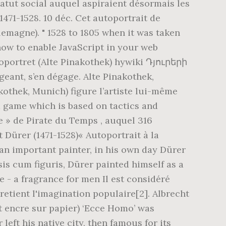
statut social auquel aspiraient désormais les
 1471-1528. 10 déc. Cet autoportrait de
llemagne). " 1528 to 1805 when it was taken
 how to enable JavaScript in your web
toportret (Alte Pinakothek) hywiki Դյուրերի
eant, s’en dégage. Alte Pinakothek,
akothek, Munich) figure l’artiste lui-même
rd game which is based on tactics and
e » de Pirate du Temps , auquel 316
 Dürer (1471-1528)« Autoportrait à la
 an important painter, in his own day Dürer
is cum figuris, Dürer painted himself as a
 - a fragrance for men Il est considéré
etient l'imagination populaire[2]. Albrecht
et encre sur papier) ‘Ecce Homo’ was
eft his native city, then famous for its