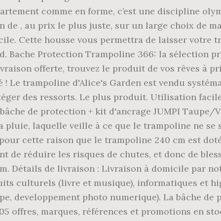
artement comme en forme, c’est une discipline olym
 de , au prix le plus juste, sur un large choix de m
le. Cette housse vous permettra de laisser votre tr
oid. Bache Protection Trampoline 366: la sélection p
ivraison offerte, trouvez le produit de vos rêves à pr
 ! Le trampoline d'Alice's Garden est vendu systéma
éger des ressorts. Le plus produit. Utilisation faci
 + bâche de protection + kit d'ancrage JUMPI Taupe/V
 pluie, laquelle veille à ce que le trampoline ne se
t pour cette raison que le trampoline 240 cm est doté
t de réduire les risques de chutes, et donc de bles
 Détails de livraison : Livraison à domicile par no
its culturels (livre et musique), informatiques et h
pe, developpement photo numerique). La bâche de p
05 offres, marques, références et promotions en sto