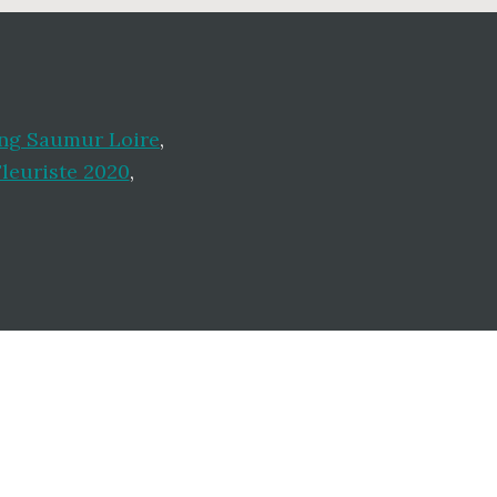
ng Saumur Loire
,
Fleuriste 2020
,