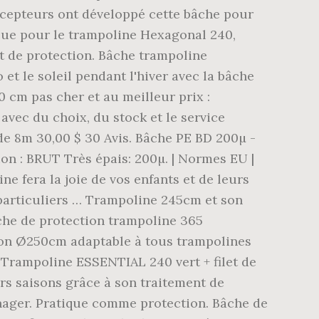
oncepteurs ont développé cette bâche pour
çue pour le trampoline Hexagonal 240,
et de protection. Bâche trampoline
t le soleil pendant l'hiver avec la bâche
cm pas cher et au meilleur prix :
vec du choix, du stock et le service
e 8m 30,00 $ 30 Avis. Bâche PE BD 200µ -
on : BRUT Très épais: 200µ. | Normes EU |
e fera la joie de vos enfants et de leurs
 particuliers … Trampoline 245cm et son
ache de protection trampoline 365
tion Ø250cm adaptable à tous trampolines
rampoline ESSENTIAL 240 vert + filet de
rs saisons grâce à son traitement de
nager. Pratique comme protection. Bâche de