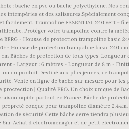
u choix : bache en pvc ou bache polyethylene. Nos c
es intempéries et des salissures.Spécialement con
 et facilement. Trampoline ESSENTIAL 240 vert + fil
hlon.be. Protéger votre trampoline contre la météo e
 BERG - Housse de protection trampoline basic 240 
G - Housse de protection trampoline basic 240 cm a
 cm Bâches de protection de tous types. Longueur d
ent - Largeur : 6 mètres - Longueur de 8 m - Finiti
on du produit Destiné aux plus jeunes, ce trampolin
écurité. Vente en ligne de bache sur mesure pour les
 de proctection | Qualité PRO. Un choix unique de B
ivraison rapide partout en France. Bâche de protec
propreté conçue pour trampoline diamètre 2.44m. T
estion de sécurité Cette bâche serre tiendra plusieu
e 6m. Achat d electromenager et de petit electrome