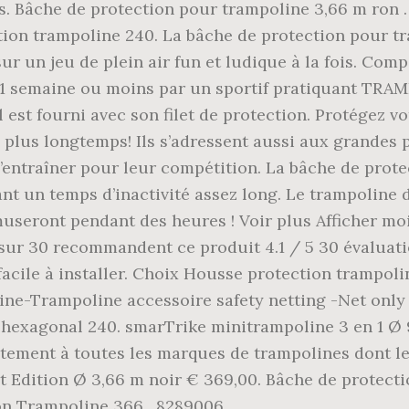
s. Bâche de protection pour trampoline 3,66 m ron .
tion trampoline 240. La bâche de protection pour tr
 sur un jeu de plein air fun et ludique à la fois. C
1 semaine ou moins par un sportif pratiquant TRAM
 Il est fourni avec son filet de protection. Protégez
z plus longtemps! Ils s’adressent aussi aux grandes 
entraîner pour leur compétition. La bâche de prote
nt un temps d’inactivité assez long. Le trampoline d
l’amuseront pendant des heures ! Voir plus Afficher 
 sur 30 recommandent ce produit 4.1 / 5 30 évalua
 facile à installer. Choix Housse protection trampo
oline-Trampoline accessoire safety netting -Net on
 hexagonal 240. smarTrike minitrampoline 3 en 1 Ø 9
aitement à toutes les marques de trampolines dont 
rt Edition Ø 3,66 m noir € 369,00. Bâche de protec
on Trampoline 366 . 8289006.