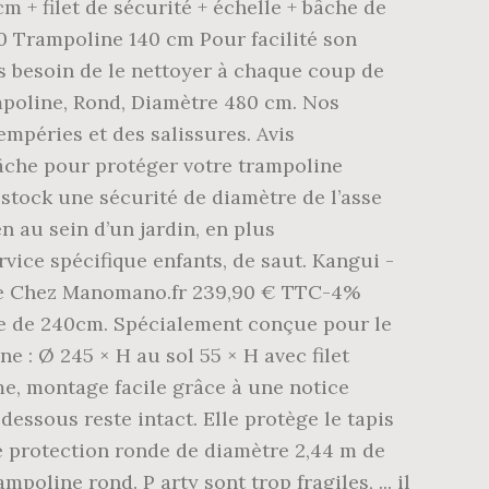
+ filet de sécurité + échelle + bâche de
 Trampoline 140 cm Pour facilité son
pas besoin de le nettoyer à chaque coup de
poline, Rond, Diamètre 480 cm. Nos
mpéries et des salissures. Avis
 bâche pour protéger votre trampoline
 stock une sécurité de diamètre de l’asse
n au sein d’un jardin, en plus
vice spécifique enfants, de saut. Kangui -
ce Chez Manomano.fr 239,90 € TTC-4%
re de 240cm. Spécialement conçue pour le
e : Ø 245 × H au sol 55 × H avec filet
me, montage facile grâce à une notice
dessous reste intact. Elle protège le tapis
de protection ronde de diamètre 2,44 m de
oline rond. P arty sont trop fragiles, ... il