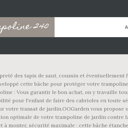
mpoline 240
eté des tapis de saut, coussin et éventuellement file
veloppé cette bâche pour protéger votre trampolin
ine : Vous garantir le bon achat, on y travaille tous 
lité pour l'enfant de faire des cabrioles en toute sé
ur votre transat de jardin.OOGarden vous propose 
ion optimale de votre trampoline de jardin contre l
et à monter, sécurité maximale : cette bâche étanche