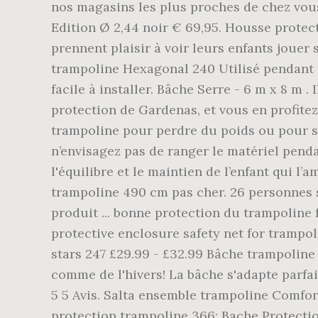
nos magasins les plus proches de chez vou
Edition Ø 2,44 noir € 69,95. Housse protec
prennent plaisir à voir leurs enfants jouer
trampoline Hexagonal 240 Utilisé pendant 
facile à installer. Bâche Serre - 6 m x 8 m .
protection de Gardenas, et vous en profite
trampoline pour perdre du poids ou pour s’
n’envisagez pas de ranger le matériel penda
l'équilibre et le maintien de l’enfant qui 
trampoline 490 cm pas cher. 26 personnes
produit ... bonne protection du trampoline
protective enclosure safety net for tramp
stars 247 £29.99 - £32.99 Bâche trampoline
comme de l'hivers! La bâche s'adapte parf
5 5 Avis. Salta ensemble trampoline Comfo
protection trampoline 366; Bache Protecti