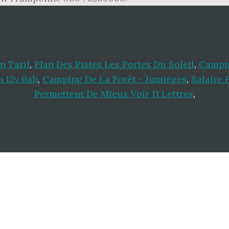
n Tarif
,
Plan Des Pistes Les Portes Du Soleil
,
Campi
h 12v 6ah
,
Camping De La Forêt - Jumièges
,
Salaire 
Permettent De Mieux Voir 11 Lettres
,