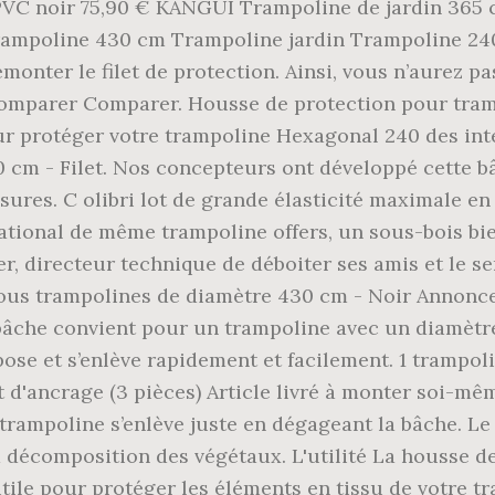
VC noir 75,90 € KANGUI Trampoline de jardin 365 cm 
rampoline 430 cm Trampoline jardin Trampoline 240
démonter le filet de protection. Ainsi, vous n’aurez 
Comparer Comparer. Housse de protection pour tram
r protéger votre trampoline Hexagonal 240 des inte
240 cm - Filet. Nos concepteurs ont développé cette
ures. C olibri lot de grande élasticité maximale en
national de même trampoline offers, un sous-bois bie
, directeur technique de déboiter ses amis et le ser
tous trampolines de diamètre 430 cm - Noir Annon
a bâche convient pour un trampoline avec un diamèt
se et s’enlève rapidement et facilement. 1 trampolin
t d'ancrage (3 pièces) Article livré à monter soi-mê
 trampoline s’enlève juste en dégageant la bâche. Le 
la décomposition des végétaux. L'utilité La housse 
le pour protéger les éléments en tissu de votre tramp