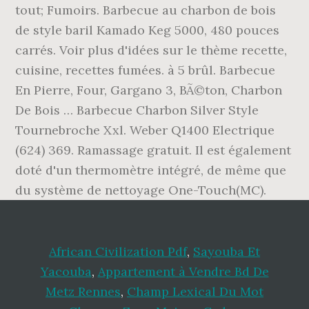
tout; Fumoirs. Barbecue au charbon de bois
de style baril Kamado Keg 5000, 480 pouces
carrés. Voir plus d'idées sur le thème recette,
cuisine, recettes fumées. à 5 brûl. Barbecue
En Pierre, Four, Gargano 3, BÃ©ton, Charbon
De Bois … Barbecue Charbon Silver Style
Tournebroche Xxl. Weber Q1400 Electrique
(624) 369. Ramassage gratuit. Il est également
doté d'un thermomètre intégré, de même que
du système de nettoyage One-Touch(MC).
African Civilization Pdf
,
Sayouba Et
Yacouba
,
Appartement à Vendre Bd De
Metz Rennes
,
Champ Lexical Du Mot