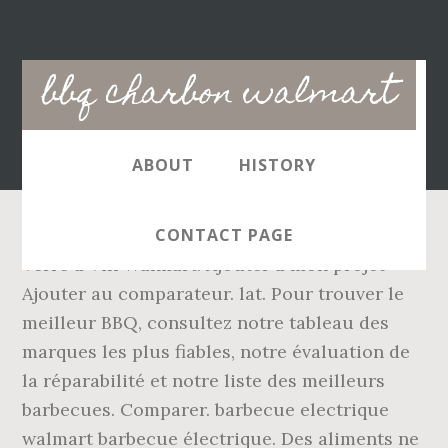
Main
bbq charbon walmart
navigation
ABOUT
HISTORY
CONTACT PAGE
Verre à Vin Walmart. Ajouter à mon projet
Ajouter au comparateur. lat. Pour trouver le
meilleur BBQ, consultez notre tableau des
marques les plus fiables, notre évaluation de
la réparabilité et notre liste des meilleurs
barbecues. Comparer. barbecue electrique
walmart barbecue électrique. Des aliments ne