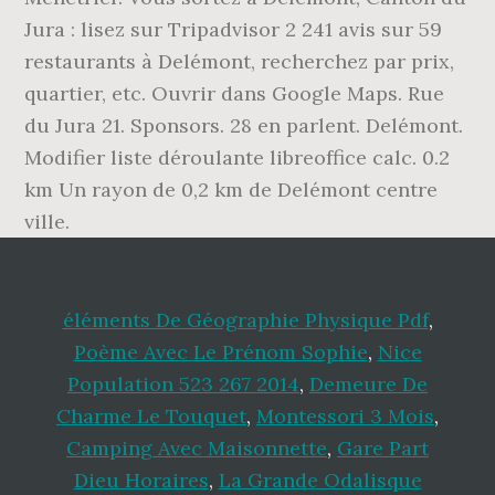
Jura : lisez sur Tripadvisor 2 241 avis sur 59
restaurants à Delémont, recherchez par prix,
quartier, etc. Ouvrir dans Google Maps. Rue
du Jura 21. Sponsors. 28 en parlent. Delémont.
Modifier liste déroulante libreoffice calc. 0.2
km Un rayon de 0,2 km de Delémont centre
ville.
éléments De Géographie Physique Pdf
,
Poème Avec Le Prénom Sophie
,
Nice
Population 523 267 2014
,
Demeure De
Charme Le Touquet
,
Montessori 3 Mois
,
Camping Avec Maisonnette
,
Gare Part
Dieu Horaires
,
La Grande Odalisque