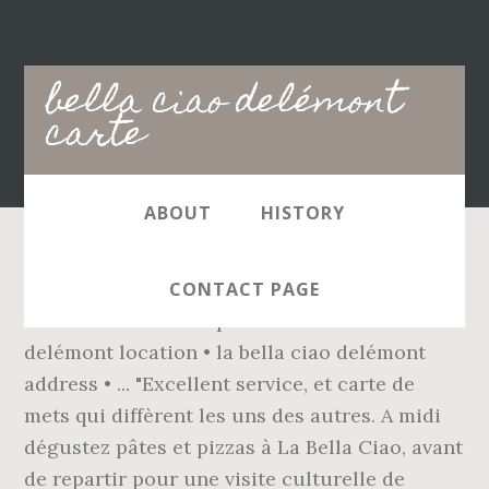
Main
bella ciao delémont
navigation
carte
ABOUT
HISTORY
Carte des pâtes. la bella ciao delémont • la
CONTACT PAGE
bella ciao delémont photos • la bella ciao
delémont location • la bella ciao delémont
address • ... "Excellent service, et carte de
mets qui diffèrent les uns des autres. A midi
dégustez pâtes et pizzas à La Bella Ciao, avant
de repartir pour une visite culturelle de