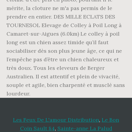
Les Feux De L'amour Distribution
,
Le Bon
Coin Sault 84
,
Sainte-anne La Palud