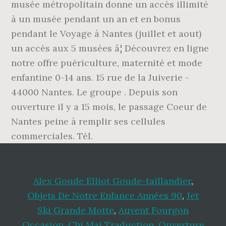
musée métropolitain donne un accès illimité
à un musée pendant un an et en bonus
pendant le Voyage à Nantes (juillet et aout)
un accès aux 5 musées â¦ Découvrez en ligne
notre offre puériculture, maternité et mode
enfantine 0-14 ans. 15 rue de la Juiverie -
44000 Nantes. Le groupe . Depuis son
ouverture il y a 15 mois, le passage Coeur de
Nantes peine à remplir ses cellules
commerciales. Tél.
Alex Goude Elliot Goude-taillandier
,
Objets De Notre Enfance Années 90
,
Jet
Ski Grande Motte
,
Auvent Fourgon
Occasion
,
Chi Mai Traduction
,
Ouverture