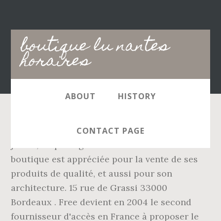
Main
boutique lu nantes
navigation
horaires
ABOUT
HISTORY
Une boutique AM.PM a ouvert ce samedi 8
CONTACT PAGE
juillet, au passage Coeur de Nantes. La
boutique est appréciée pour la vente de ses
produits de qualité, et aussi pour son
architecture. 15 rue de Grassi 33000
Bordeaux . Free devient en 2004 le second
fournisseur d'accès en France à proposer le