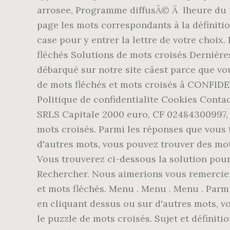
arrosee, Programme diffusÃ© Ã lheure du r
page les mots correspondants à la définitio
case pour y entrer la lettre de votre choi
fléchés Solutions de mots croisés Dernières 
débarqué sur notre site câest parce que v
de mots fléchés et mots croisés â CONFI
Politique de confidentialite Cookies Contac
SRLS Capitale 2000 euro, CF 02484300997, 
mots croisés. Parmi les réponses que vous t
d'autres mots, vous pouvez trouver des mot
Vous trouverez ci-dessous la solution po
Rechercher. Nous aimerions vous remercier d
et mots fléchés. Menu . Menu . Menu . Parm
en cliquant dessus ou sur d'autres mots, 
le puzzle de mots croisés. Sujet et définit