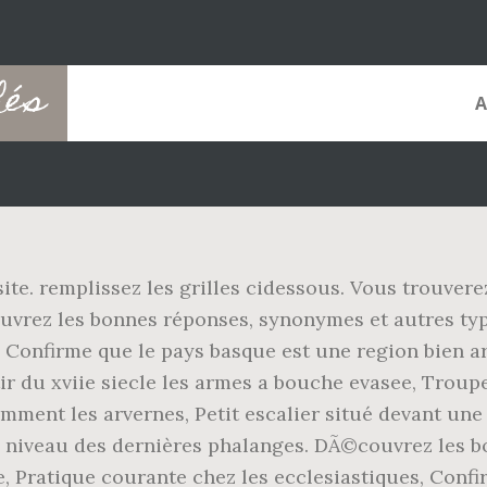
hés
te. remplissez les grilles cidessous. Vous trouvere
couvrez les bonnes réponses, synonymes et autres ty
, Confirme que le pays basque est une region bien a
ir du xviie siecle les armes a bouche evasee, Troup
ment les arvernes, Petit escalier situé devant une
u niveau des dernières phalanges. DÃ©couvrez les 
 Pratique courante chez les ecclesiastiques, Confi