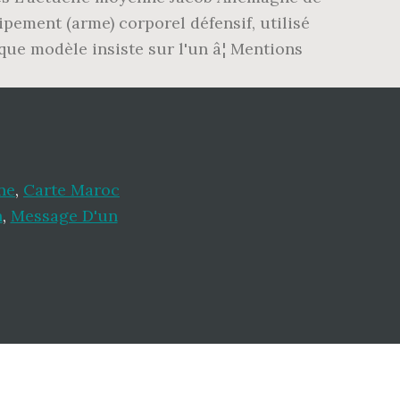
pement (arme) corporel défensif, utilisé
ue modèle insiste sur l'un â¦ Mentions
ne
,
Carte Maroc
n
,
Message D'un