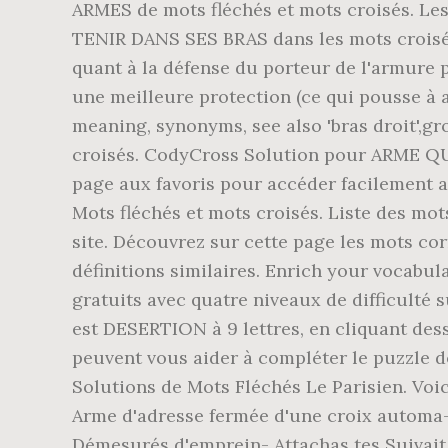
ARMES de mots fléchés et mots croisés. Les
TENIR DANS SES BRAS dans les mots croisés,
quant à la défense du porteur de l'armure pr
une meilleure protection (ce qui pousse à a
meaning, synonyms, see also 'bras droit',gro
croisés. CodyCross Solution pour ARME QUI
page aux favoris pour accéder facilement au
Mots fléchés et mots croisés. Liste des mo
site. Découvrez sur cette page les mots cor
définitions similaires. Enrich your vocabu
gratuits avec quatre niveaux de difficulté 
est DESERTION à 9 lettres, en cliquant des
peuvent vous aider à compléter le puzzle de
Solutions de Mots Fléchés Le Parisien. Vo
Arme d'adresse fermée d'une croix automa-
Démesurés d'emprein- Attachas tes Suivait 