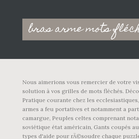
Main
bras arme mots fléc
navigation
Nous aimerions vous remercier de votre visi
solution à vos grilles de mots fléchés. Dé
Pratique courante chez les ecclesiastiques
armes a feu portatives et notamment a part
camargue, Peuples celtes comprenant notam
soviétique état américain, Gants coupés a
types d'aide pour rÃ©soudre chaque puzzle,