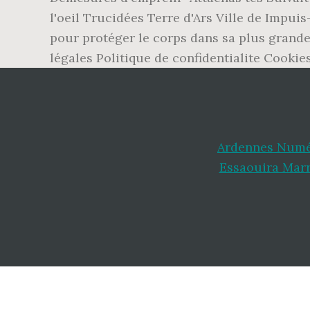
l'oeil Trucidées Terre d'Ars Ville de Impui
pour protéger le corps dans sa plus grande
légales Politique de confidentialite Cookie
Ardennes Numé
Essaouira Mar
Footer