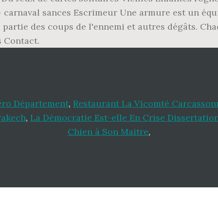
s- carnaval sances Escrimeur Une armure est un équi
 partie des coups de l'ennemi et autres dégâts. Chaq
s Contact.
ro Département
,
Restaurant La Vicomté Carcasson
rakech
,
La Démocratie Est-elle En Crise Dissertatio
Chien à Son Maitre
,