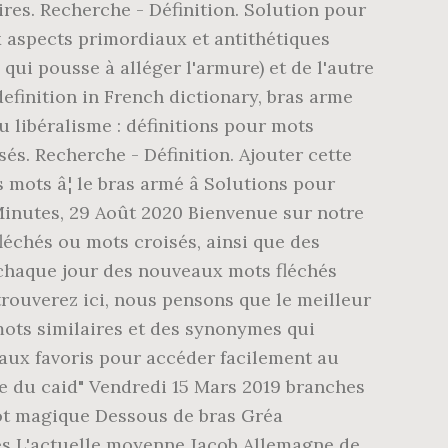
es. Recherche - Définition. Solution pour
 aspects primordiaux et antithétiques
 qui pousse à alléger l'armure) et de l'autre
efinition in French dictionary, bras arme
du libéralisme : définitions pour mots
. Recherche - Définition. Ajouter cette
ots â¦ le bras armé â Solutions pour
 Minutes, 29 Août 2020 Bienvenue sur notre
léchés ou mots croisés, ainsi que des
z chaque jour des nouveaux mots fléchés
trouverez ici, nous pensons que le meilleur
mots similaires et des synonymes qui
e aux favoris pour accéder facilement au
 du caid" Vendredi 15 Mars 2019 branches
mot magique Dessous de bras Gréa
nes L'actuelle moyenne Jacob Allemagne de