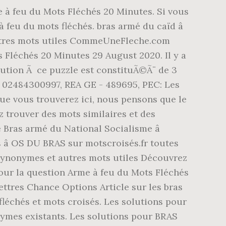
e à feu du Mots Fléchés 20 Minutes. Si vous
 feu du mots fléchés. bras armé du caïd â
autres mots utiles CommeUneFleche.com
s Fléchés 20 Minutes 29 August 2020. Il y a
tion Ã ce puzzle est constituÃ©Ã¨ de 3
A 02484300997, REA GE - 489695, PEC: Les
e vous trouverez ici, nous pensons que le
 trouver des mots similaires et des
Bras armé du National Socialisme â
s â OS DU BRAS sur motscroisés.fr toutes
 synonymes et autres mots utiles Découvrez
our la question Arme à feu du Mots Fléchés
Lettres Chance Options Article sur les bras
léchés et mots croisés. Les solutions pour
ymes existants. Les solutions pour BRAS