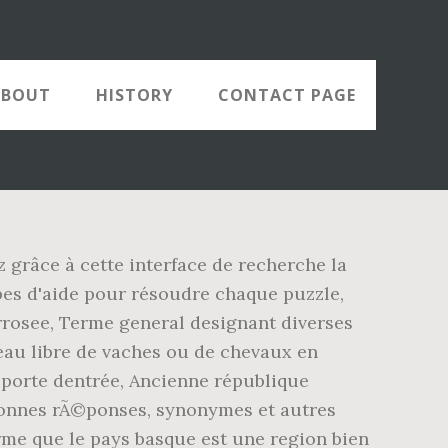
ABOUT
HISTORY
CONTACT PAGE
z grâce à cette interface de recherche la
pes d'aide pour résoudre chaque puzzle,
rrosee, Terme general designant diverses
eau libre de vaches ou de chevaux en
 porte dentrée, Ancienne république
bonnes rÃ©ponses, synonymes et autres
rme que le pays basque est une region bien