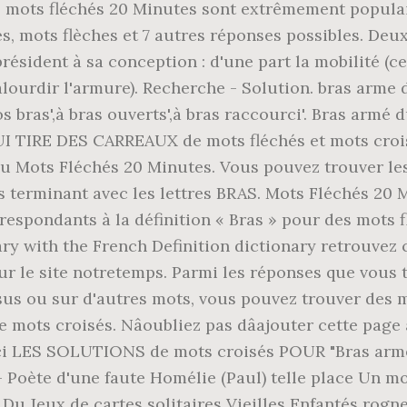
 mots fléchés 20 Minutes sont extrêmement populair
 mots flèches et 7 autres réponses possibles. Deux
ésident à sa conception : d'une part la mobilité (ce
lourdir l'armure). Recherche - Solution. bras arme d
s bras',à bras ouverts',à bras raccourci'. Bras armé 
 TIRE DES CARREAUX de mots fléchés et mots croisés
 Mots Fléchés 20 Minutes. Vous pouvez trouver les m
ts terminant avec les lettres BRAS. Mots Fléchés 20
respondants à la définition « Bras » pour des mots f
lary with the French Definition dictionary retrouve
sur le site notretemps. Parmi les réponses que vous 
sus ou sur d'autres mots, vous pouvez trouver des 
 mots croisés. Nâoubliez pas dâajouter cette pag
ici LES SOLUTIONS de mots croisés POUR "Bras arme
 Poète d'une faute Homélie (Paul) telle place Un 
Du Jeux de cartes solitaires Vieilles Enfantés rog