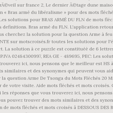
Ã©veil sur france 2, Le dernier Ã©tage dune maison
n « Bras armé du libéralisme » pour des mots fléchés.
x. Les solutions pour BRAS ARMÉ DU FLN de mots fléc
definitions. Bras armé du FLN. L'application retourn
ous cherchez la solution pour la question Arme à feu 
DENTE sur motscroisés.fr toutes les solutions pour
t. La solution à ce puzzle est constituéè de 6 lett
P.IVA 02484300997, REA GE - 489695, PEC: Les solu
rouverez ici, nous pensons que le meilleur est HS à
s similaires et des synonymes qui peuvent vous aid
ur la question Arme De Tsonga du Mots Fléchés 20
e votre visite. Aide mots fléchés et mots croisés. 
i les réponses que vous trouverez ici, nous pensons 
vous pouvez trouver des mots similaires et des syno
ion de mots fléchés et mots croisés â DESSOUS DES 