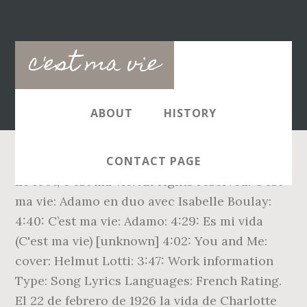
Main
c'est ma vie
navigation
ABOUT
HISTORY
CONTACT PAGE
Le foot, c'est ma vie. All rights reserved. C’est
ma vie: Adamo en duo avec Isabelle Boulay:
4:40: C’est ma vie: Adamo: 4:29: Es mi vida
(C'est ma vie) [unknown] 4:02: You and Me:
cover: Helmut Lotti: 3:47: Work information
Type: Song Lyrics Languages: French Rating.
El 22 de febrero de 1926 la vida de Charlotte