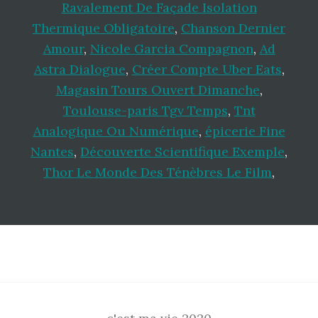
Ravalement De Façade Isolation
Thermique Obligatoire
,
Chanson Dernier
Amour
,
Nicole Garcia Compagnon
,
Ad
Astra Dialogue
,
Créer Compte Uber Eats
,
Magasin Tours Ouvert Dimanche
,
Toulouse-paris Tgv Temps
,
Tnt
Analogique Ou Numérique
,
épicerie Fine
Nantes
,
Découverte Scientifique Exemple
,
Thor Le Monde Des Ténèbres Le Film
,
Footer