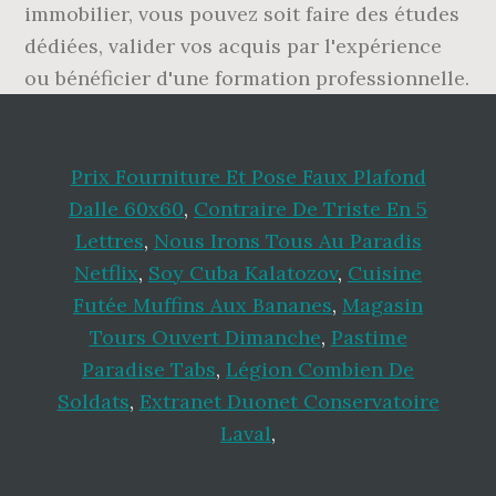
immobilier, vous pouvez soit faire des études
dédiées, valider vos acquis par l'expérience
ou bénéficier d'une formation professionnelle.
Prix Fourniture Et Pose Faux Plafond
Dalle 60x60
,
Contraire De Triste En 5
Lettres
,
Nous Irons Tous Au Paradis
Netflix
,
Soy Cuba Kalatozov
,
Cuisine
Futée Muffins Aux Bananes
,
Magasin
Tours Ouvert Dimanche
,
Pastime
Paradise Tabs
,
Légion Combien De
Soldats
,
Extranet Duonet Conservatoire
Laval
,