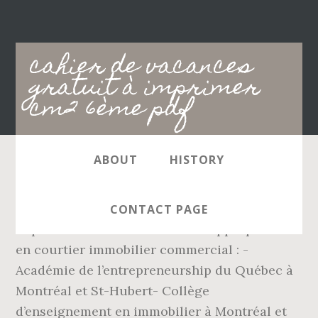
Main
cahier de vacances
navigation
gratuit à imprimer
cm2 6ème pdf
ABOUT
HISTORY
Être âgé d'au moins 21 ans, avoir travaillé au
moins 3 ans dans le domaine de l'immobilier
CONTACT PAGE
et posséder des connaissances appropriées.
en courtier immobilier commercial : -
Académie de l’entrepreneurship du Québec à
Montréal et St-Hubert- Collège
d’enseignement en immobilier à Montréal et