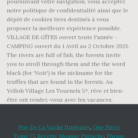
Puy De La Vache Itinéraire
,
One Piece
Tome 77
,
Recette Mousse Pistache
,
Phrase