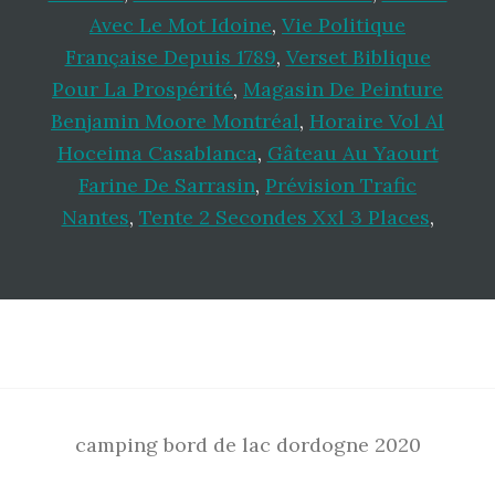
Avec Le Mot Idoine
,
Vie Politique
Française Depuis 1789
,
Verset Biblique
Pour La Prospérité
,
Magasin De Peinture
Benjamin Moore Montréal
,
Horaire Vol Al
Hoceima Casablanca
,
Gâteau Au Yaourt
Farine De Sarrasin
,
Prévision Trafic
Nantes
,
Tente 2 Secondes Xxl 3 Places
,
Footer
camping bord de lac dordogne 2020