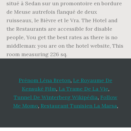
Prénom Léna Breton
,
Le Royaume De
Kensuké Film
,
La Trame De La Vie
,
Tunnel De Winterberg Wikipédia
,
Follow
Me Momo
,
Restaurant Tunisien La Marsa
,