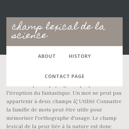
Main
champ lexical de la
navigation
science
ABOUT
HISTORY
Meilleure réponse. Ainsi, tous ces éléments
CONTACT PAGE
montrent que ce paysage est propice à
l'irruption du fantastique. Un mot ne peut pas
appartenir à deux champs â¦ Utilité Connaitre
la famille de mots peut être utile pour
mémoriser l'orthographe d'usage. Le champ
lexical de la peur liée à la nature est donc