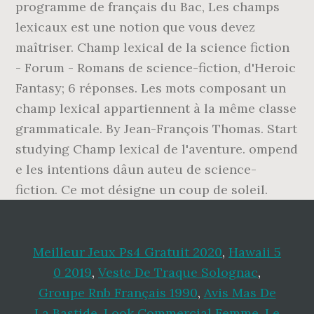
programme de français du Bac, Les champs
lexicaux est une notion que vous devez
maîtriser. Champ lexical de la science fiction
- Forum - Romans de science-fiction, d'Heroic
Fantasy; 6 réponses. Les mots composant un
champ lexical appartiennent à la même classe
grammaticale. By Jean-François Thomas. Start
studying Champ lexical de l'aventure. ompend
e les intentions dâun auteu de science-
fiction. Ce mot désigne un coup de soleil.
Meilleur Jeux Ps4 Gratuit 2020
,
Hawaii 5
0 2019
,
Veste De Traque Solognac
,
Groupe Rnb Français 1990
,
Avis Mas De
La Bastide
,
Look Commercial Femme
,
Le