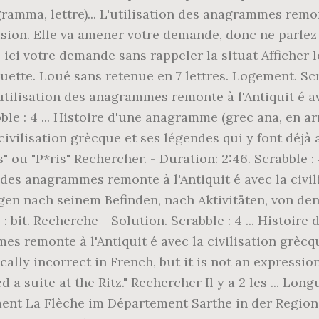
amma, lettre)... L'utilisation des anagrammes remont
usion. Elle va amener votre demande, donc ne parlez
ici votre demande sans rappeler la situat Afficher le
ette. Loué sans retenue en 7 lettres. Logement. Scr
 L'utilisation des anagrammes remonte à l'Antiquit é a
bble : 4 ... Histoire d'une anagramme (grec ana, en arr
ivilisation grècque et ses légendes qui y font déjà 
,ris" ou "P*ris" Rechercher. - Duration: 2:46. Scrabble
ion des anagrammes remonte à l'Antiquit é avec la civi
agen nach seinem Befinden, nach Aktivitäten, von de
: bit. Recherche - Solution. Scrabble : 4 ... Histoire
mes remonte à l'Antiquit é avec la civilisation grècq
ally incorrect in French, but it is not an expression 
 a suite at the Ritz." Rechercher Il y a 2 les ... Longu
ent La Flèche im Département Sarthe in der Region Pay