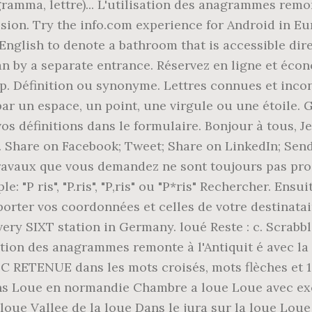
amma, lettre)... L'utilisation des anagrammes remont
usion. Try the info.com experience for Android in Eu
 English to denote a bathroom that is accessible di
an by a separate entrance. Réservez en ligne et éco
 cp. Définition ou synonyme. Lettres connues et inco
par un espace, un point, une virgule ou une étoile. G
r vos définitions dans le formulaire. Bonjour à tous,
s. Share on Facebook; Tweet; Share on LinkedIn; Sen
s travaux que vous demandez ne sont toujours pas 
"P ris", "P.ris", "P,ris" ou "P*ris" Rechercher. Ensui
porter vos coordonnées et celles de votre destinatair
ery SIXT station in Germany. loué Reste : c. Scrabbl
lisation des anagrammes remonte à l'Antiquit é avec la
C RETENUE dans les mots croisés, mots flèches et 1
s Loue en normandie Chambre a loue Loue avec exc
la loue Vallee de la loue Dans le jura sur la loue Lo