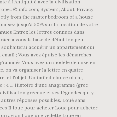
e à l'Antiquit é avec la civilisation
rope.. © info.com; System1; About; Privacy
rectly from the master bedroom of a house
nomisez jusqu'à 50% sur la location de votre
nnues Entrez les lettres connues dans
râce à vous la base de définition peut
 Je souhaiterai acquérir un appartement qui
d email ; Vous avez épuisé les démarches
programmés Vous avez un modèle de mise en
te, on va organiser la lettre en quatre
e, et l'objet. Unlimited choice of car,
e : 4 ... Histoire d'une anagramme (grec
 civilisation grècque et ses légendes qui y
 autres réponses possibles. Loué sans
es Il loue pour acheter Loue pour acheter
ue un avion Loue une vedette Loue en