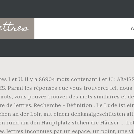
ettres
tes I et U. Il y a 86904 mots contenant I et U : AB
i les réponses que vous trouverez ici, nous pen
s mots, vous pouvez trouver des mots similaires et 
 de lettres. Recherche - Définition . Le Lude ist e
dtchen an der Loir, mit einem denkmalgeschützten a
en rund um den Hauptplatz stehen die Häuser … Let
s lettres inconnues par un espace, un point, une virg