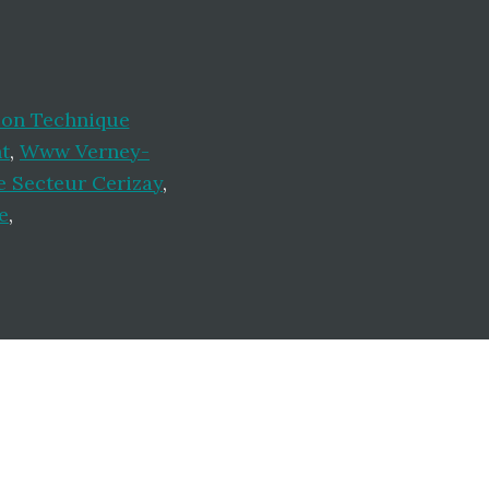
ion Technique
t
,
Www Verney-
e Secteur Cerizay
,
e
,