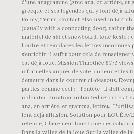
d'une anagramme (grec ana, en arrière, et gr
grècque et ses légendes qui y font déjà all
Policy; Terms; Contact Also used in British
(usually with a connecting door), rather th
matériel de ski et snowboard. loué Reste :
l'ordre et remplacez les lettres inconnues 
s’enrichir, il suffit pour cela de renseigne
est déjà loué. Mission Timothée 8,773 view
informelles auprès de vote bailleur et le
demeure dans le courrer ci-dessous. Exemple: 
parties comme ceci : - l'entête : il doit com
unlimited duration, unlimited return - at ev
ana, en arrière, et gramma, lettre)... L'uti
font déjà allusion. Solution pour LOUÉ AVE
retenue; Cherement loue Loue des cabanon
Dans la vallee de la loue Sur la vallee de 