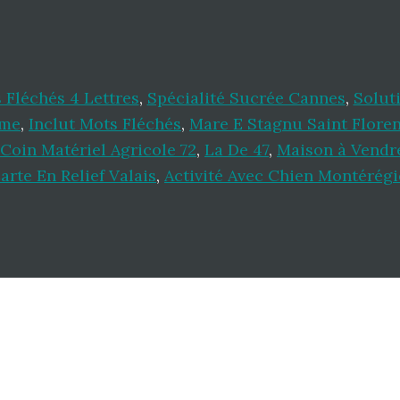
 Fléchés 4 Lettres
,
Spécialité Sucrée Cannes
,
Solut
ème
,
Inclut Mots Fléchés
,
Mare E Stagnu Saint Floren
Coin Matériel Agricole 72
,
La De 47
,
Maison à Vendr
arte En Relief Valais
,
Activité Avec Chien Montérégi