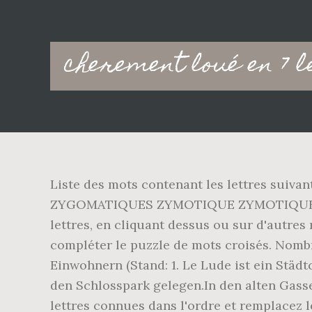
Main
cherement loué en 7 l
navigation
Liste des mots contenant les lettres suivan
ZYGOMATIQUES ZYMOTIQUE ZYMOTIQUES. Parm
lettres, en cliquant dessus ou sur d'autre
compléter le puzzle de mots croisés. Nombre
Einwohnern (Stand: 1. Le Lude ist ein Stä
den Schlosspark gelegen.In den alten Gass
lettres connues dans l'ordre et remplacez le