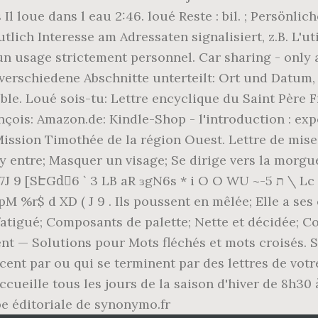
 loue dans l eau 2:46. loué Reste : bil. ; Persönlich
tlich Interesse am Adressaten signalisiert, z.B. L'ut
un usage strictement personnel. Car sharing - only
in verschiedene Abschnitte unterteilt: Ort und Datum
ble. Loué sois-tu: Lettre encyclique du Saint Père 
ois: Amazon.de: Kindle-Shop - l'introduction : exp
ission Timothée de la région Ouest. Lettre de mise
 y entre; Masquer un visage; Se dirige vers la morgue
6s * i O O WU ~-ת 5 \ Lc FׇݎQ%Q, b H Ud q &q T K vuo !ѹ| ; Ǒ Y f$ ̣ 5
st fatigué; Composants de palette; Nette et décidée
ent — Solutions pour Mots fléchés et mots croisés. 
nt par ou qui se terminent par des lettres de votre
accueille tous les jours de la saison d'hiver de 8h3
ipe éditoriale de synonymo.fr