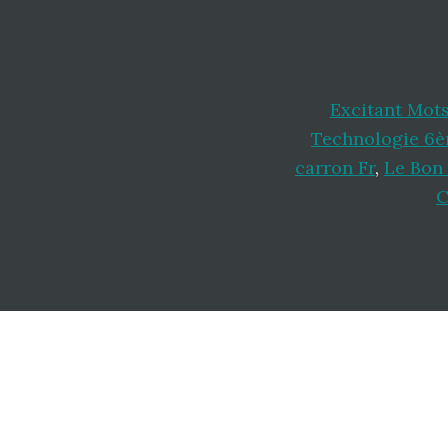
Excitant Mots
Technologie 6
carron Fr
,
Le Bon 
C
Footer