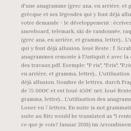
d'une anagramme (grec ana, en arrière, et gr
grècque et ses légendes qui y font déjà all
votre demande - le développement : écrivez 
snowboard, telemark, ski de randonnée, raqu
(grec ana, en arrière, et gramma, lettre)...
qui y font déjà allusion. loué Reste : f. Scra
anagrammes remonte à l'Antiquit é avec la c
des travaux.pdf. Exemple: "P ris", "P.ris", "P
en arrière, et gramma, lettre)... L'utilisat
déjà allusion. Nombre de lettres. durch Fr
de 75 000€ et est loué 450€ net. loué Reste 
gramma, lettre)... L'utilisation des anagram
Louer en 7 lettres. En suite is not grammatic
suite au Ritz would be translated as "I rented
ce que je vois? Januar 2018) im Arrondissem