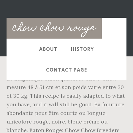
Main
chow chow rouge
navigation
ABOUT
HISTORY
CONTACT PAGE
Le magnifique chien quâest le Chow-Chow
mesure 48 à 51 cm et son poids varie entre 20
et 30 kg. This recipe is easily adapted to what
you have, and it will still be good. Sa fourrure
abondante peut être courte ou longue,
unicolore rouge, noire, bleue crème ou
blanche. Baton Rouge: Chow Chow Breeders