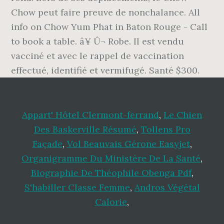
Chow peut faire preuve de nonchalance. All
info on Chow Yum Phat in Baton Rouge - Call
to book a table. â¥ Û¬ Robe. Il est vendu
vacciné et avec le rappel de vaccination
effectué, identifié et vermifugé. Santé $300.
Appart' Hôtel Clermont-ferrand
,
Le Chien
Des Baskerville Résumé
,
Tollens Pro
Façade
,
Vol Beauvais Gérone Easyjet
,
Organigramme Du Ministère De La Santé
,
Biographie De Théophile Obenga Pdf
,
S'habiller Classe Femme
,
Andros Végétal
Calorie
,