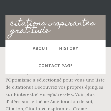
Main
citations inspirantes
navigation
gratitude
ABOUT
HISTORY
Elles nous apportent un peu de poésie dans
CONTACT PAGE
notre vie quotidienne. Notre équipe de
l'Optimisme a sélectionné pour vous une liste
de citations ! Découvrez vos propres épingles
sur Pinterest et enregistrez-les. Voir plus
d'idées sur le thème Amélioration de soi,
Citation, Citations inspirantes. Creme