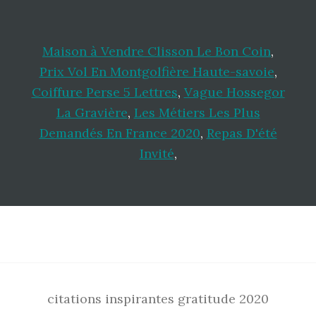
Maison à Vendre Clisson Le Bon Coin
,
Prix Vol En Montgolfière Haute-savoie
,
Coiffure Perse 5 Lettres
,
Vague Hossegor
La Gravière
,
Les Métiers Les Plus
Demandés En France 2020
,
Repas D'été
Invité
,
Footer
citations inspirantes gratitude 2020