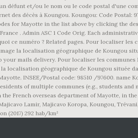
'un défunt et/ou le nom ou le code postal d'une c
net des décès à Koungou. Koungou: Code Postal: 976
odes for Mayotte in the list above by clicking the de
rance . Admin ASC 1 Code Orig. Each administrative
urquoi ce numéro ? Related pages. Pour localiser l
 image la localisation géographique de Koungou si
 to your mails delivery. Pour localiser les communes
 la localisation géographique de Koungou située d
 Mayotte. INSEE/Postal code: 98510 /97600. name 
esidents of multiple communes (e.g., students and 
he French overseas department of Mayotte, in the I
 Majicavo Lamir, Majicavo Koropa, Koungou, Trévani
ion (2017) 292 hab/km²