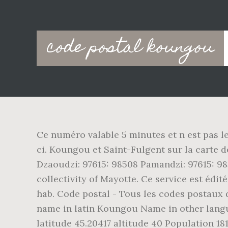
Main
code postal koungou
navigation
Ce numéro valable 5 minutes et n est pas l
ci. Koungou et Saint-Fulgent sur la carte
Dzaoudzi: 97615: 98508 Pamandzi: 97615: 9
collectivity of Mayotte. Ce service est édi
hab. Code postal - Tous les codes postaux
name in latin Koungou Name in other lang
latitude 45.20417 altitude 40 Population 18