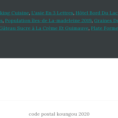
king Cuisine
,
L'asie En 3 Lettres
,
Hôtel Bord Du La
es
,
Population îles-de La-madeleine 2019
,
Graines D
Gâteau Sucre à La Crème Et Guimauve
,
Plate Forme
code postal koungou 2020