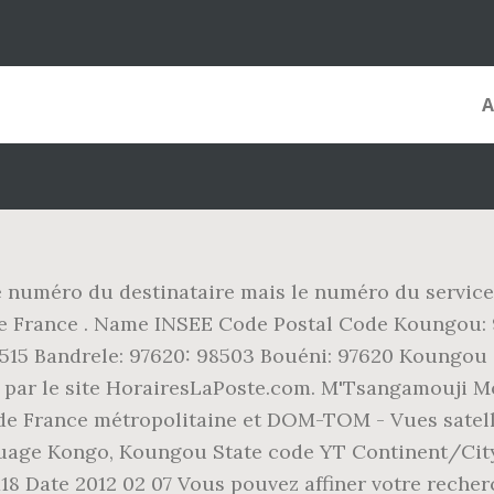
e numéro du destinataire mais le numéro du service 
 de France . Name INSEE Code Postal Code Koungou:
8515 Bandrele: 97620: 98503 Bouéni: 97620 Koungou
té par le site HorairesLaPoste.com. M'Tsangamouji M
 de France métropolitaine et DOM-TOM - Vues satel
uage Kongo, Koungou State code YT Continent/City
118 Date 2012 02 07 Vous pouvez affiner votre reche