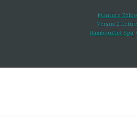
Peinture Reloo
Versus 2 Lettr
Rambouillet Spa
,
Footer