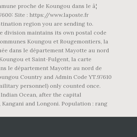
ommune proche de Koungou dans le â¦
00: Site : https://www.laposte.fr
stination region you are sending to.
 division maintains its own postal code
es communes Koungou et Rougemontiers, la
tuée dans le département Mayotte au nord
 Koungou et Saint-Fulgent, la carte
ans le département Mayotte au nord de
Koungou Country and Admin Code YT.97610
military personnel) only counted once.
ndian Ocean, after the capital
, Kangani and Longoni. Population : rang