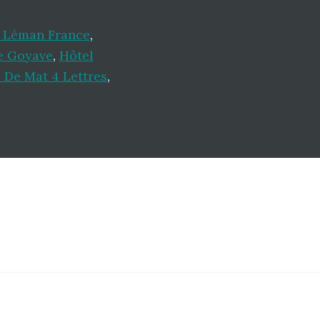
c Léman France
,
e Goyave
,
Hôtel
 De Mat 4 Lettres
,