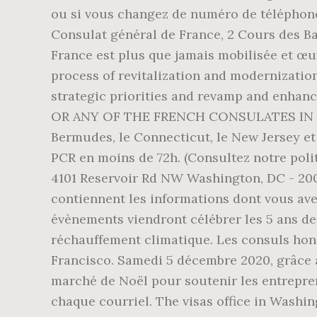
ou si vous changez de numéro de téléphone o
Consulat général de France, 2 Cours des Bas
France est plus que jamais mobilisée et œ
process of revitalization and modernization
strategic priorities and revamp and enhan
OR ANY OF THE FRENCH CONSULATES IN THE U
Bermudes, le Connecticut, le New Jersey et 
PCR en moins de 72h. (Consultez notre polit
4101 Reservoir Rd NW Washington, DC - 2000
contiennent les informations dont vous avez
évènements viendront célébrer les 5 ans de
réchauffement climatique. Les consuls hono
Francisco. Samedi 5 décembre 2020, grâce à 
marché de Noël pour soutenir les entrepren
chaque courriel. The visas office in Washin