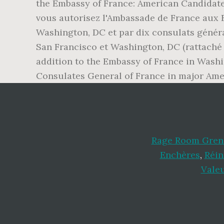
the Embassy of France: American Candidate
vous autorisez l'Ambassade de France aux E
Washington, DC et par dix consulats généra
San Francisco et Washington, DC (rattaché 
addition to the Embassy of France in Washi
Consulates General of France in major Amer
Rage Room Gren
Enchères
,
Réin
Valeu