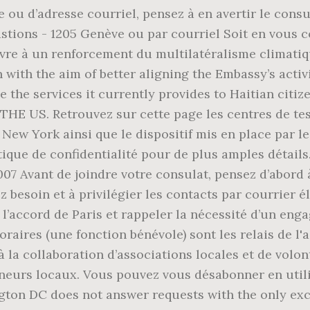
u d’adresse courriel, pensez à en avertir le consula
tions - 1205 Genève ou par courriel Soit en vous co
uvre à un renforcement du multilatéralisme climati
 with the aim of better aligning the Embassy’s activ
ce the services it currently provides to Haitian 
S. Retrouvez sur cette page les centres de tests
New York ainsi que le dispositif mis en place par l
ique de confidentialité pour de plus amples détails
7 Avant de joindre votre consulat, pensez d’abord à
 besoin et à privilégier les contacts par courrier 
 l’accord de Paris et rappeler la nécessité d’un en
raires (une fonction bénévole) sont les relais de l'
la collaboration d’associations locales et de volon
eurs locaux. Vous pouvez vous désabonner en utilisa
gton DC does not answer requests with the only exce