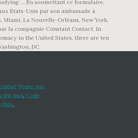
tudying … En soumettant ce formulaire,
 aux Etats-Unis par son ambassade à
s, Miami, La Nouvelle-Orléans, New York,
 par la compagnie Constant Contact. In
omacy in the United States, there are ten
Washington, DC.
cialisé Vente Aux
s Du Sud
,
Code
 Prix
,