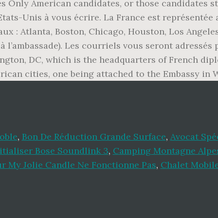
s Only American candidates, or those candidates s
tats-Unis à vous écrire. La France est représentée
ux : Atlanta, Boston, Chicago, Houston, Los Angele
à l’ambassade). Les courriels vous seront adressés
ngton, DC, which is the headquarters of French dipl
ican cities, one being attached to the Embassy in 
oble
,
Bon De Réduction Grande Surface
,
Avocat Spé
itialiser Bose Soundlink 3
,
Camping Montagne Alpe
r My Jolie Candle Ne Fonctionne Pas
,
Chalet Mobile