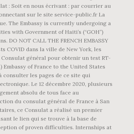
t : Soit en nous écrivant : par courrier au
nnectant sur le site service-public.fr La
que. The Embassy is currently undergoing a
ities with Government of Haiti’s (“GOH”)
citizens. DO NOT CALL THE FRENCH EMBASSY
 COVID dans la ville de New York, les
e Consulat général pour obtenir un test RT-
.) Embassy of France to the United States
 consulter les pages de ce site qui
électronique. Le 12 décembre 2020, plusieurs
gagement absolu de tous face au
action du consulat général de France à San
taires, ce Consulat a réalisé un premier
nt le lien qui se trouve à la base de
ption of proven difficulties. Internships at